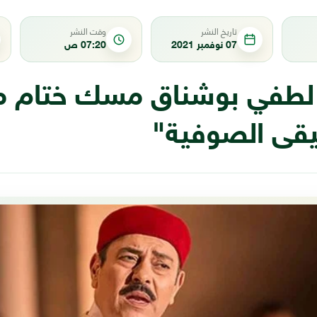
تاريخ النشر
وقت النشر
07 نوفمبر 2021
07:20 ص
لطفي بوشناق مسك ختام م
قى الصوفية"