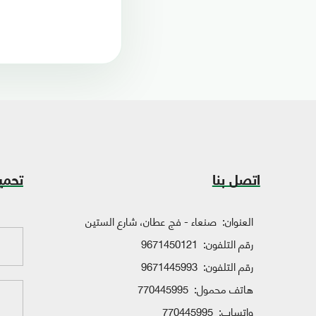
اتصل بنا
تحمي
العنوان:
صنعاء - فج عطان، شارع الستين
رقم التلفون:
9671450121
رقم التلفون:
9671445993
هاتف محمول:
770445995
واتساب:
770445995