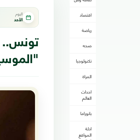
اليوم
اقتصاد
الأحد
رياضة
تونس.. 
صحه
"الموسي
تكنولوجيا
المراة
احداث
العالم
بانوراما
ادلة
المواقع