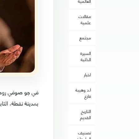
العالمية
مقالات
علمية
مجتمع
السيرة
الذاتية
اخبار
ا.د وهيبة
في جو صوفي روحان
فارع
بمدينة نفطة، التا
التاريخ
القديم
تصنيف
الجامعات