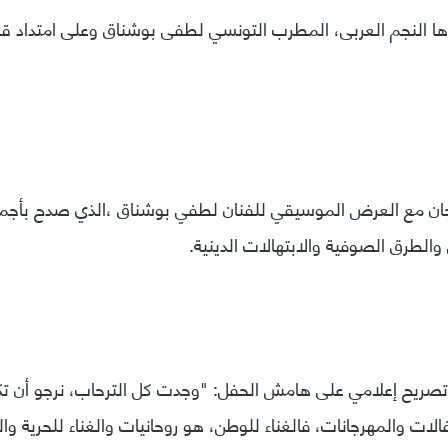
اها النجم العربى، المطرب التونسي لطفى بوشناق وعلى امتداد ق
رجان مع العرض الموسيقي للفنان لطفي بوشناق ،الذي صدح بأجمل 
الطرق الصوفية والابتهالات الدينية.
صريح إعلامي على هامش الحفل: "وجدت كل الترحاب، نرجو أن ت
فالات والمهرجانات، فالغناء للوطن، هو روحانيات والغناء للحرية و