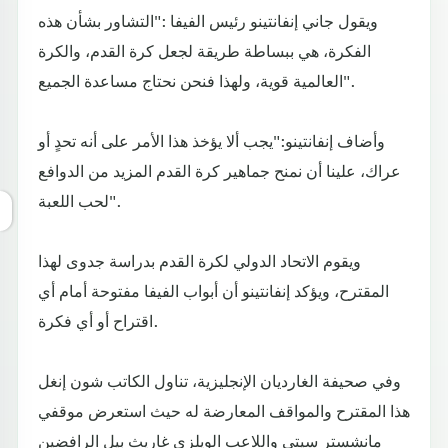
ويقول جاني إنفانتينو رئيس الفيفا :"التشاور بشأن هذه
الفكرة، هي ببساطة طريقة لجعل كرة القدم، والكرة
العالمية قوية، ولهذا فنحن نحتاج مساعدة الجميع".
وأضاف إنفانتينو:"يجب ألا يؤخذ هذا الأمر على أنه تحدٍ أو
عراك، علينا أن نمنح جماهير كرة القدم المزيد من الدوافع
لحب اللعبة".
ويقوم الاتحاد الدولي لكرة القدم بدراسة جدوى لهذا
المقترح، ويؤكد إنفانتينو أن أبواب الفيفا مفتوحة أمام أي
اقتراح أو أي فكرة.
وفي صحيفة الغارديان الإنجليزية، تناول الكاتب شون إنغل
هذا المقترح والمواقف المعارضة له حيث استعرض موقفي
مانشستر سيتي واللاعب الويلزي غاريث بيل الرافضين