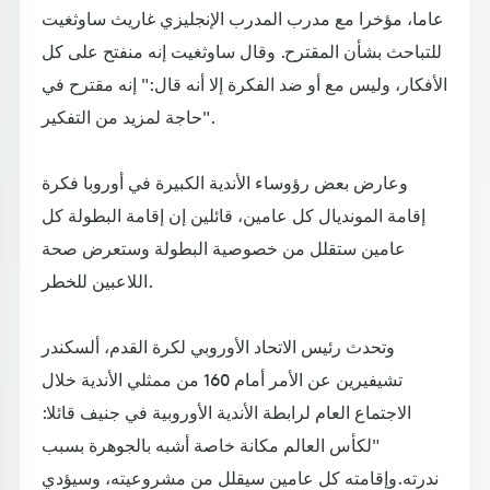
عاما، مؤخرا مع مدرب المدرب الإنجليزي غاريث ساوثغيت
للتباحث بشأن المقترح. وقال ساوثغيت إنه منفتح على كل
الأفكار، وليس مع أو ضد الفكرة إلا أنه قال:" إنه مقترح في
حاجة لمزيد من التفكير".
وعارض بعض رؤوساء الأندية الكبيرة في أوروبا فكرة
إقامة المونديال كل عامين، قائلين إن إقامة البطولة كل
عامين ستقلل من خصوصية البطولة وستعرض صحة
اللاعبين للخطر.
وتحدث رئيس الاتحاد الأوروبي لكرة القدم، ألسكندر
تشيفيرين عن الأمر أمام 160 من ممثلي الأندية خلال
الاجتماع العام لرابطة الأندية الأوروبية في جنيف قائلا:
"لكأس العالم مكانة خاصة أشبه بالجوهرة بسبب
ندرته.وإقامته كل عامين سيقلل من مشروعيته، وسيؤدي