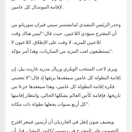
لإقامة المونديال كل عامين.
وحذر الرئيس التنفيذي لمانشستر سيتي فيران سوريانو من
أن المقترح سيؤذي اللاعبين، حيث قال:"ليس هناك وقت
للاعبين للمزيد، لا وقت على الإطلاق. اللاعبون لا
يستطيعون لعب المزيد من المباريات، وهذا أمر مؤكد".
ويرى لاعب المنتخب الويلزي وريال مدريد غاريث بيل، إن
إقامة البطولة كل عامين سيفقدها بريقها إذ قال:"لا تعجبني
فكرة إقامة البطولة كل عامين، وهذا سيفقدها جزءا من
تاريخها. فإقامة كأس العالم بشكلها الحالي، وانتظار إقامتها
كل أربع سنوات يجعلها بطولة ذات مكانة".
ويضيف شون إنغل في الغارديان أن أرسين فينغر اقترح
التصويت على المقترح في ديسمبر/كانون المقبل، قبل أن