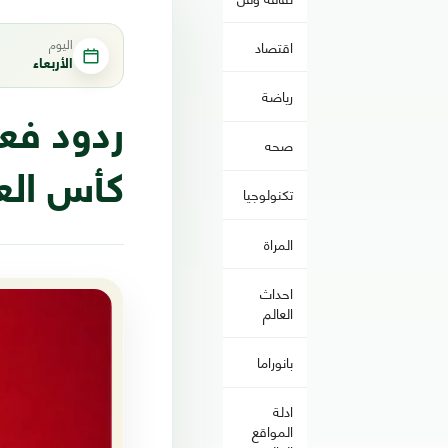
اليوم
اقتصاد
الأربعاء
رياضة
ردود فع
صحه
كأس الع
تكنولوجيا
المراة
احداث
العالم
بانوراما
ادلة
المواقع