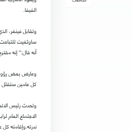
الفيفا.
وتقابل فينغر، الذ
ساوثغيت للتباحث ب
أنه قال:" إنه مقتر
وعارض بعض رؤوساء ا
كل عامين ستقلل 
الاجتماع العام لر
ندرته.وإقامته كل