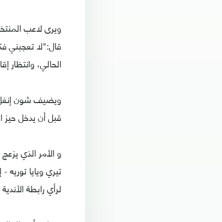
ويرى لاعب المنتخب
قال:"لا تعجبني فك
الحالي، وانتظار إق
ويضيف شون إنغل ف
قبل أن يدخل حيز التنف
و الأمر الذي يزعج
تيري ويايا توريه -
لرأي رابطة الأندية ا