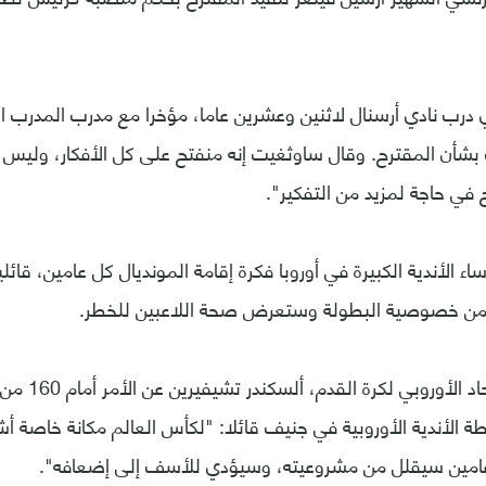
ي درب نادي أرسنال لاثنين وعشرين عاما، مؤخرا مع مدرب المدرب ال
شأن المقترح. وقال ساوثغيت إنه منفتح على كل الأفكار، وليس م
ح في حاجة لمزيد من التفكير".
لأندية الكبيرة في أوروبا فكرة إقامة المونديال كل عامين، قائلي
من خصوصية البطولة وستعرض صحة اللاعبين للخطر.
وتحدث رئيس الاتح
ابطة الأندية الأوروبية في جنيف قائلا: "لكأس العالم مكانة خاصة 
 عامين سيقلل من مشروعيته، وسيؤدي للأسف إلى إضعافه".