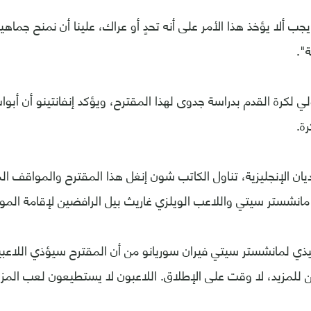
جب ألا يؤخذ هذا الأمر على أنه تحدٍ أو عراك، علينا أن نمنح جماهي
".
لي لكرة القدم بدراسة جدوى لهذا المقترح، ويؤكد إنفانتينو أن أبوا
رة.
ان الإنجليزية، تناول الكاتب شون إنغل هذا المقترح والمواقف ا
شستر سيتي واللاعب الويلزي غاريث بيل الرافضين لإقامة المون
فيذي لمانشستر سيتي فيران سوريانو من أن المقترح سيؤذي اللاع
للمزيد، لا وقت على الإطلاق. اللاعبون لا يستطيعون لعب المزيد