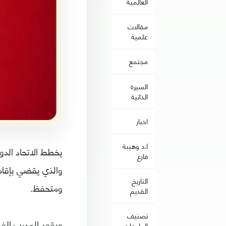
العالمية
مقالات
علمية
مجتمع
السيرة
الذاتية
اخبار
ا.د وهيبة
يخطط الاتحاد الدول
فارع
والذي يقضي بإقام
التاريخ
ومتحفظ.
القديم
تصنيف
ويقود المدرب الفر
الجامعات