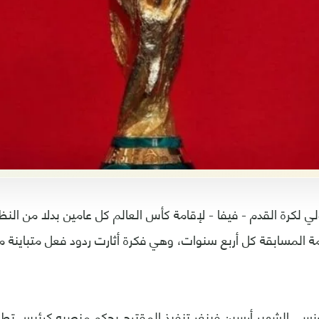
ي لكرة القدم - فيفا - لإقامة كأس العالم كل عامين بدلا من النظا
ة المسابقة كل أربع سنوات، وهي فكرة أثارت ردود فعل متباينة 
نسي الشهير أرسين فينغر تنفيذ المقترح بحكم منصبه كرئيس تطوي