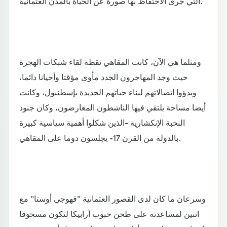
التي جرى الاحتفاظ بها صورة عن الحياة بالمدن العثمانية.
ومثلما هي الآن، كانت المقاهي نقطة لقاء شبكات الهجرة
حيث وجد المهاجرون الجدد مأوى مؤقتا وأحيانا دائما،
وبدؤوا اتصالاتهم لبناء حياتهم الجديدة بإسطنبول، وكانت
أيضا مساحة يلتقي فيها الناشطون المعارضون، وكان جنود
النخبة الإنكشارية -الذين شكلوا أهمية سياسية كبيرة
بالدولة من القرن 17- يجلسون دوما على المقاهي.
وسرعان ما كان لدى القصور العثمانية "قهوجي أوستا" مع
اثنين لمساعدته على طحن حبوب أرابيكا لتكون مسحوقا