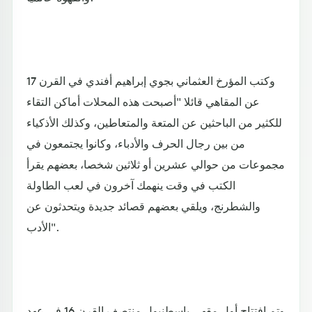
وكتب المؤرخ العثماني بجوي إبراهيم أفندي في القرن 17
عن المقاهي قائلا "أصبحت هذه المحلات أماكن التقاء
للكثير من الباحثين عن المتعة والمتعاطين، وكذلك الأذكياء
من بين رجال الحرف والأدباء، وكانوا يجتمعون في
مجموعات من حوالي عشرين أو ثلاثين شخصا، بعضهم يقرأ
الكتب في وقت ينهمك آخرون في لعب الطاولة
والشطرنج، ويلقي بعضهم قصائد جديدة ويتحدثون عن
الأدب".
وتم افتتاح أول مقهى بإسطنبول منتصف القرن 16 في عهد