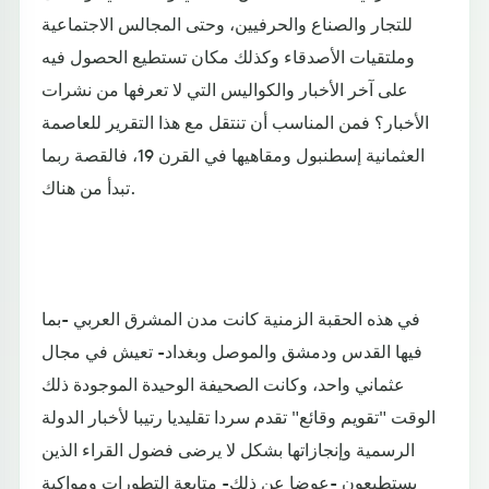
للتجار والصناع والحرفيين، وحتى المجالس الاجتماعية
وملتقيات الأصدقاء وكذلك مكان تستطيع الحصول فيه
على آخر الأخبار والكواليس التي لا تعرفها من نشرات
الأخبار؟ فمن المناسب أن تنتقل مع هذا التقرير للعاصمة
العثمانية إسطنبول ومقاهيها في القرن 19، فالقصة ربما
تبدأ من هناك.
في هذه الحقبة الزمنية كانت مدن المشرق العربي -بما
فيها القدس ودمشق والموصل وبغداد- تعيش في مجال
عثماني واحد، وكانت الصحيفة الوحيدة الموجودة ذلك
الوقت "تقويم وقائع" تقدم سردا تقليديا رتيبا لأخبار الدولة
الرسمية وإنجازاتها بشكل لا يرضى فضول القراء الذين
يستطيعون -عوضا عن ذلك- متابعة التطورات ومواكبة