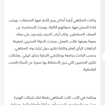
وكانت المقاهي أيضا أماكن يبرم التجار فيها الصفقات، ويرتب
قادة السفن فيها حمولتهم التالية، ويبحث السماسرة عن
العملاء المحتملين. وكان أرباب الحرف يترددون على مقاه
معينة يعرفها طلاب العمل، وجندت الدولة المخبرين لمعرفة
اتجاهات الرأي العام وكتابة تقارير حول ثرثرة رواد المقاهي،
بحسب الباحث بجامعة بوغازتشي التركية جنكيز كيرلي، وشكلت
تقارير المخبرين التي جرى الاحتفاظ بها صورة عن الحياة بالمدن
العثمانية.
ومثلما هي الآن، كانت المقاهي نقطة لقاء شبكات الهجرة
حيث وجد المهاجرون الجدد مأوى مؤقتا وأحيانا دائما، وبدؤوا