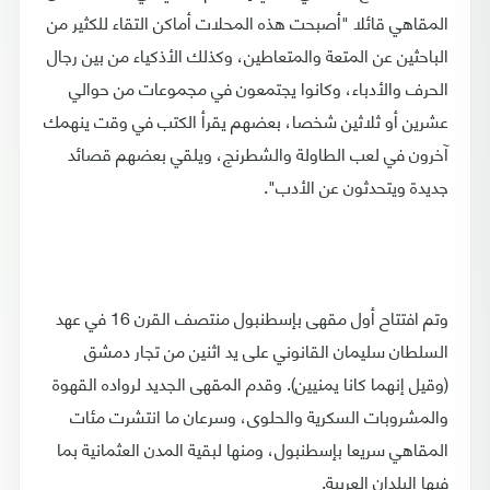
المقاهي قائلا "أصبحت هذه المحلات أماكن التقاء للكثير من
الباحثين عن المتعة والمتعاطين، وكذلك الأذكياء من بين رجال
الحرف والأدباء، وكانوا يجتمعون في مجموعات من حوالي
عشرين أو ثلاثين شخصا، بعضهم يقرأ الكتب في وقت ينهمك
آخرون في لعب الطاولة والشطرنج، ويلقي بعضهم قصائد
جديدة ويتحدثون عن الأدب".
وتم افتتاح أول مقهى بإسطنبول منتصف القرن 16 في عهد
السلطان سليمان القانوني على يد اثنين من تجار دمشق
(وقيل إنهما كانا يمنيين). وقدم المقهى الجديد لرواده القهوة
والمشروبات السكرية والحلوى، وسرعان ما انتشرت مئات
المقاهي سريعا بإسطنبول، ومنها لبقية المدن العثمانية بما
فيها البلدان العربية.