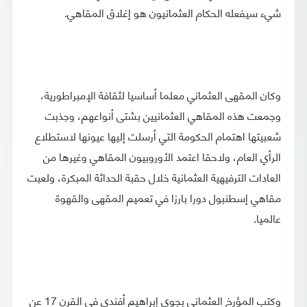
شيء سيفعله الحكام العثمانيون هو إغلاق المقاهي.
وكان المقهى العثماني معلما أساسيا لثقافة الإمبراطورية،
وجمعت هذه المقاهي العثمانيين بشتى أنواعهم، وجذبت
شعبيتها اهتمام الحكومة التي أرسلت إليها عيونها لاستطلاع
الرأي العام، ولاحقا اعتمد الأوروبيون المقاهي وغيرها من
العادات الترفيهية العثمانية خلال حقبة الحداثة المبكرة، ولعبت
مقاهي إسطنبول دورا بارزا في تعميم المقهى والقهوة
عالميا.
وكتب المؤرخ العثماني بجوي إبراهيم أفندي في القرن 17 عن