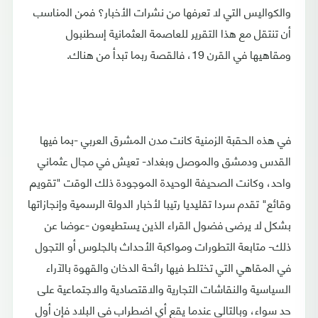
والكواليس التي لا تعرفها من نشرات الأخبار؟ فمن المناسب
أن تنتقل مع هذا التقرير للعاصمة العثمانية إسطنبول
ومقاهيها في القرن 19، فالقصة ربما تبدأ من هناك.
في هذه الحقبة الزمنية كانت مدن المشرق العربي -بما فيها
القدس ودمشق والموصل وبغداد- تعيش في مجال عثماني
واحد، وكانت الصحيفة الوحيدة الموجودة ذلك الوقت "تقويم
وقائع" تقدم سردا تقليديا رتيبا لأخبار الدولة الرسمية وإنجازاتها
بشكل لا يرضى فضول القراء الذين يستطيعون -عوضا عن
ذلك- متابعة التطورات ومواكبة الأحداث بالجلوس أو التجول
في المقاهي التي تختلط فيها رائحة الدخان والقهوة بالآراء
السياسية والنقاشات التجارية والاقتصادية والاجتماعية على
حد سواء، وبالتالي عندما يقع أي اضطراب في البلاد فإن أول