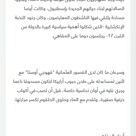
اتصالاتهم لبناء حياتهم الجديدة بإسطنبول، وكانت أيضا
مساحة يلتقي فيها الناشطون المعارضون، وكان جنود النخبة
الإنكشارية -الذين شكلوا أهمية سياسية كبيرة بالدولة من
القرن 17- يجلسون دوما على المقاهي.
وسرعان ما كان لدى القصور العثمانية "قهوجي أوستا" مع
اثنين لمساعدته على طحن حبوب أرابيكا لتكون مسحوقا ناعما
يجري غليه في أوان نحاسية خاصة، قبل أن تصب في أكواب
خزفية صغيرة، وتقدم مع الماء وحلوى الحلقوم لكسر مرارتها.
أنواع المقاهي