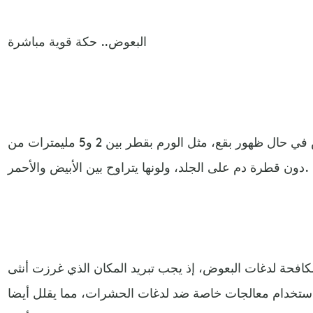
البعوض.. حكة قوية مباشرة
يمكن معرفة أن المهاجم هو البعوض في حال ظهور بقع، مثل الورم بقطر بين 2 و5 مليمترات من
دون قطرة دم على الجلد، ولونها يتراوح بين الأبيض والأحمر.
لمكافحة لدغات البعوض، إذ يجب تبريد المكان الذي غرزت أنثى
 باستخدام معالجات خاصة ضد لدغات الحشرات، مما يقلل أيضا