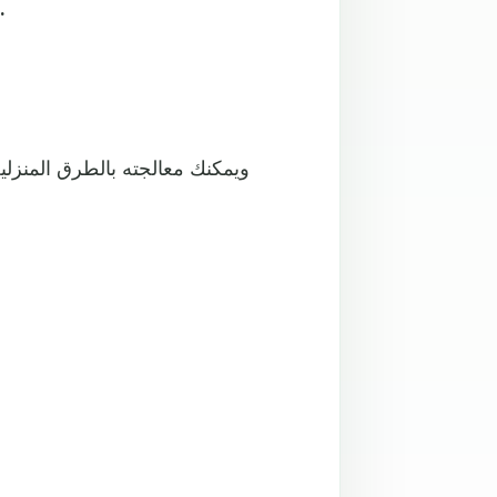
الورم، وكإجراء مباشر ضد الحكة؛ يساعد المسح 
ويمكنك معالجته بالطرق المنز