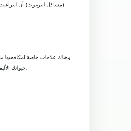
(مشاكل البرغوث) أن البراغيث ت
وهناك علاجات خاصة لمكافحتها مث
حيوانك الأليف بانتظام من الطفيليات، حسب ما نقله موقع "ياهو" الألماني.