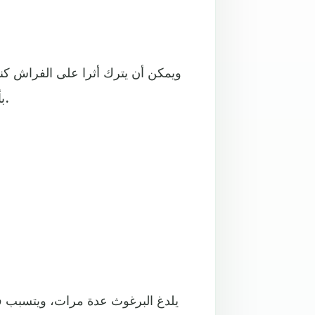
ويمكن أن يترك أثرا على الفراش كنق
بأنحاء المنزل، ولهذا يجب تهوية المنزل وتنظيفه بشكل مستمر.
يلدغ البرغوث عدة مرات، ويتسبب في