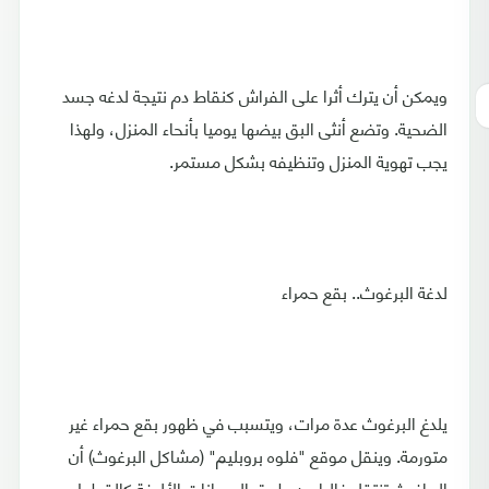
ويمكن أن يترك أثرا على الفراش كنقاط دم نتيجة لدغه جسد
الضحية. وتضع أنثى البق بيضها يوميا بأنحاء المنزل، ولهذا
يجب تهوية المنزل وتنظيفه بشكل مستمر.
لدغة البرغوث.. بقع حمراء
يلدغ البرغوث عدة مرات، ويتسبب في ظهور بقع حمراء غير
متورمة. وينقل موقع "فلوه بروبليم" (مشاكل البرغوث) أن
البراغيث تنتقل غالبا عن طريق الحيوانات الأليفة كالقطط