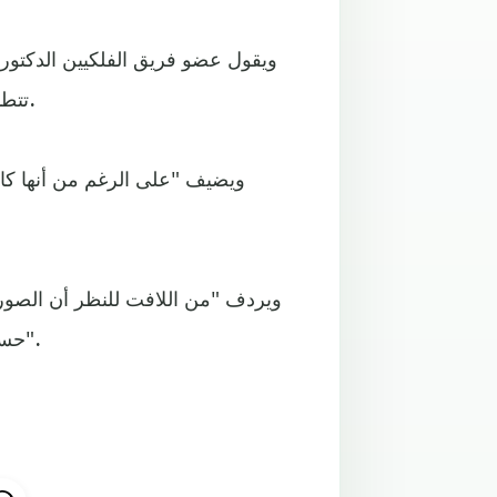
ويقول عضو فريق الفلكيين الدكتور
تتطابق مع ما كان يتخيله علماء الفيزياء النظرية ومخرجو هوليوود.
ويضيف "على الرغم من أنها كائنا
ويردف "من اللافت للنظر أن الصورة 
حساباتنا النظرية. حتى الآن، ويبدو أن آينشتاين مصيب مرة أخرى".