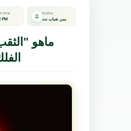
sh time
Author
يمن شباب نت
2 PM
ماهو "الثقب
الفل