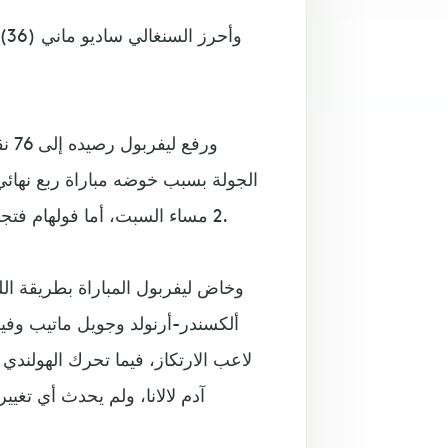
ورف
2 مساء السبت، أما فولهام فتجمد رصيده عند 17 نقطة في المركز التاسع عشرة وقبل الأخير.
ألكسندر-أرنولد وجويل ماتيب وفير
لاعب الارتكاز، فيما تحرك الهولند
آدم لالانا، ولم يحدث أي تغ