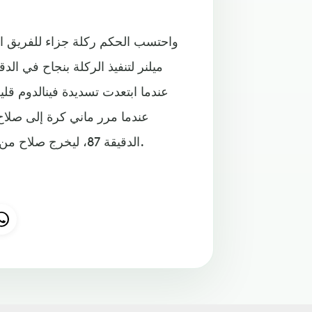
واحتسب الحكم ركلة جزاء للفريق 
عندما مرر ماني كرة إلى صلاح
الدقيقة 87، ليخرج صلاح من الملعب في الوقت بدل الضائع ويدخل مكانه دانييل ستوريدج.