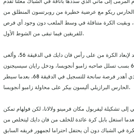
م المرمى إلى ماني الذي سددها بأناقة في الشباك معلنا تقدم
 الحارس ريكو مع عرضية خطيرة من روبرتسون المنطلق من
الناحية اليسرى في الدقيقة 25، وبقيت الكرة متناقلة في وسط الملعب دون وجود أي فرص
للفريقين فيما تبقى من الشوط الأول.
وتصرف الحارس ريكو بشكل جيد لإبعاد الكرة من على رأس فان دايك في الدقيقة 56، وألغى
الحكم هدفا لفولهام في الدقيقة 64 بسب تسلل صاحبه زامبو أنجويسا، ودخل رايان سيسيجنون
مكان سيري في تشكيلة فولهام، الذي أهدر فرصة سانحة للتسجيل في الدقيقة 68، بعدما سيطر
الحارس البرازيلي أليسون بيكر على محاولة زامبو أنجويسا.
لى تشكيلة ليفربول مكان فرمينو ولالانا، لكن فولهام تمكن
عادلة النتيجة في الدقيقة 74، بعدما استغل بابل كرة عائدة للخلف من فان دايك ليتخلص من