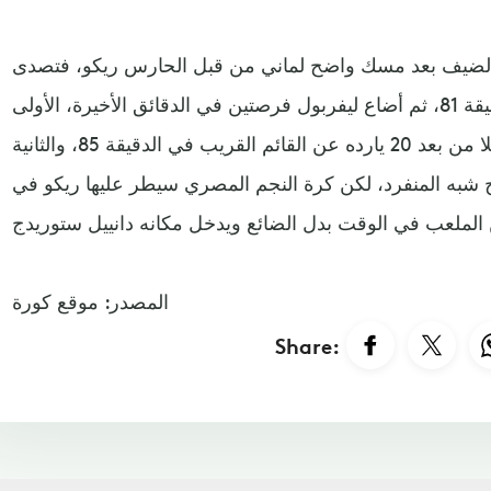
الضيف بعد مسك واضح لماني من قبل الحارس ريكو، فتصدى
ميلنر لتنفيذ الركلة بنجاح في الدقيقة 81، ثم أضاع ليفربول فرصتين في الدقائق الأخيرة، الأولى
عندما ابتعدت تسديدة فينالدوم قليلا من بعد 20 يارده عن القائم القريب في الدقيقة 85، والثانية
 شبه المنفرد، لكن كرة النجم المصري سيطر عليها ريكو في
المصدر: موقع كورة
Share: