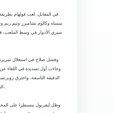
منساه وكالوم تشامبرز وتيم ريم وج
سيري الأدوار في وسط الملعب، فيما
وفشل صلاح في استغلال تمريرة ر
وجاءت أول تسديدة في اللقاء عن
الدقيقة التاسعة، واخترق روبرتس
العرضية المنخفضة استقرت في أحضات الحارس سيرجيو ريكو.