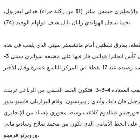
وأحرز السنغالي ساديو ماني (36) والإنجليزي جيمس ميلنر (81 من ركلة جزاء) هدفي ليفربول،
فيما سجل الهولندي رايان بابل هدف فولهام الوحيد (74).
ع ليفربول رصيده إلى 76 نقطة، بفارق نقطتين أمام مانشستر سيتي الذي يلعب في هذه
الجولة بسبب خوضه مباراة ربع نهائي كأس انجلترا ةوالتي فاز فيها على مضيفه سوانزي سيتي 3-
وخاض ليفربول المباراة بطريقة اللعب المعتادة 4-3-3، فتكون الخط الخلفي من الرباعي ترينت
جيل فان دايك وأندي روبرتسون، وقام البرازيلي فابينيو بدور
ي جورجينيو فينالدوم كلاعب وسط محوري بإسناد من الإنجليزي
يير على الخط الأمامي الذي تكون من محمد صلاح وساديو ماني
وروبرتو فرمينو.