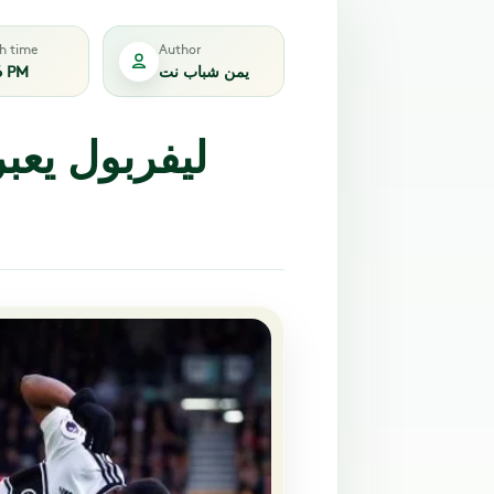
sh time
Author
يمن شباب نت
6 PM
ليفربول يعب