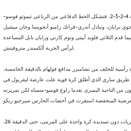
في المقابل، لعب فولهام بطريقة 4-2-3-2، فتشكل الخط الدفاعي من الرباعي تيموثو فوسو-
وي برايان، وتبادل أندري-فرانك رامبو أنجويسا وجان ميشيل
 قدم الثلاثي فلويد أييتي وتوم كارني ورايان بابل المساعدة
لرأس الحربة ألكسندر متروفيتش.
أسية للخلف من تشامبرز مدافع فولهام بالدقيقة الخامسة،
 طريق ساري الذي أطلق كرة قوية علت عارضة ليفربول في
ون من الناحية اليسرى بعدما راوغ فوسو-منساه لكن تمريرته
وظل ليفربول مسيطرا على المجريات دون تسديدة كرة واحدة على المرمى، حتى الدقيقة 26،