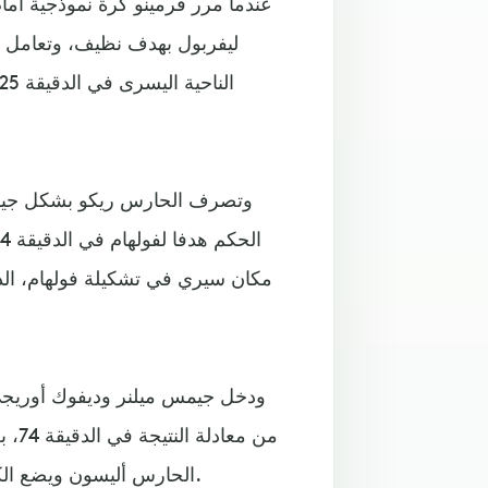
عندما مرر فرمينو كرة نموذجية أما
ليفربول بهدف نظيف، وتعامل
ودخل جيمس ميلنر وديفوك أوريجي إ
من م
الحارس أليسون ويضع الكرة في الشباك دون أن يحتفل احتراما لجمهور فريقه السابق.