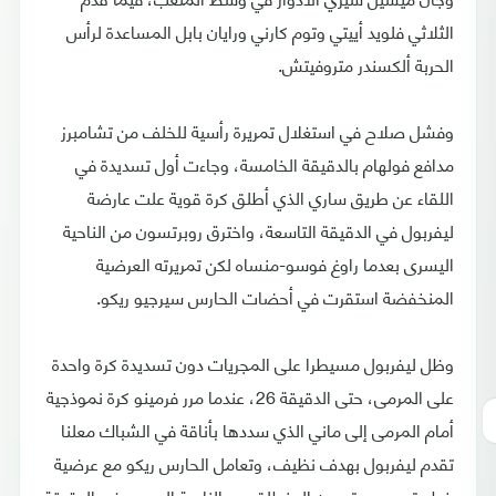
الثلاثي فلويد أييتي وتوم كارني ورايان بابل المساعدة لرأس
الحربة ألكسندر متروفيتش.
وفشل صلاح في استغلال تمريرة رأسية للخلف من تشامبرز
مدافع فولهام بالدقيقة الخامسة، وجاءت أول تسديدة في
اللقاء عن طريق ساري الذي أطلق كرة قوية علت عارضة
ليفربول في الدقيقة التاسعة، واخترق روبرتسون من الناحية
اليسرى بعدما راوغ فوسو-منساه لكن تمريرته العرضية
المنخفضة استقرت في أحضات الحارس سيرجيو ريكو.
وظل ليفربول مسيطرا على المجريات دون تسديدة كرة واحدة
على المرمى، حتى الدقيقة 26، عندما مرر فرمينو كرة نموذجية
أمام المرمى إلى ماني الذي سددها بأناقة في الشباك معلنا
تقدم ليفربول بهدف نظيف، وتعامل الحارس ريكو مع عرضية
خطيرة من روبرتسون المنطلق من الناحية اليسرى في الدقيقة