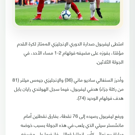
امتطى ليفربول صدارة الدوري الإنجليزي الممتاز لكرة القدم
مؤقتا، بفوزه على مضيفه فولهام 2-1 مساء الأحد، في
الجولة الثلاثين.
وأحرز السنغالي ساديو ماني (36) والإنجليزي جيمس ميلنر (81
من ركلة جزاء) هدفي ليفربول، فيما سجل الهولندي رايان بابل
هدف فولهام الوحيد (74).
ورفع ليفربول رصيده إلى 76 نقطة، بفارق نقطتين أمام
مانشستر سيتي الذي يلعب في هذه الجولة بسبب خوضه
مباراة ربع نهائي كأس انجلترا ةوالتي فاز فيها على مضيفه