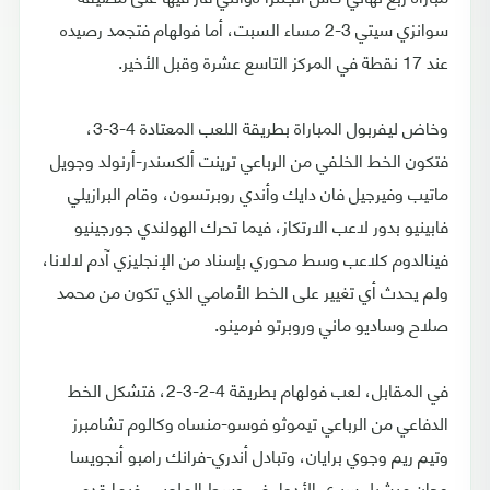
سوانزي سيتي 3-2 مساء السبت، أما فولهام فتجمد رصيده
عند 17 نقطة في المركز التاسع عشرة وقبل الأخير.
وخاض ليفربول المباراة بطريقة اللعب المعتادة 4-3-3،
فتكون الخط الخلفي من الرباعي ترينت ألكسندر-أرنولد وجويل
ماتيب وفيرجيل فان دايك وأندي روبرتسون، وقام البرازيلي
فابينيو بدور لاعب الارتكاز، فيما تحرك الهولندي جورجينيو
فينالدوم كلاعب وسط محوري بإسناد من الإنجليزي آدم لالانا،
ولم يحدث أي تغيير على الخط الأمامي الذي تكون من محمد
صلاح وساديو ماني وروبرتو فرمينو.
في المقابل، لعب فولهام بطريقة 4-2-3-2، فتشكل الخط
الدفاعي من الرباعي تيموثو فوسو-منساه وكالوم تشامبرز
وتيم ريم وجوي برايان، وتبادل أندري-فرانك رامبو أنجويسا
وجان ميشيل سيري الأدوار في وسط الملعب، فيما قدم