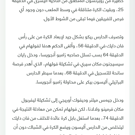
25، وبقيت الكرة متناقلة في وسط الملعب دون وجود أي
فرص للفريقين فيما تبقى من الشوط الأول.
وتصرف الحارس ريكو بشكل جيد لإبعاد الكرة من على رأس
فان دايك في الدقيقة 56، وألغى الحكم هدفا لفولهام في
الدقيقة 64 بسب تسلل صاحبه زامبو أنجويسا، ودخل رايان
سيسيجنون مكان سيري في تشكيلة فولهام، الذي أهدر فرصة
سانحة للتسجيل في الدقيقة 68، بعدما سيطر الحارس
البرازيلي أليسون بيكر على محاولة زامبو أنجويسا.
ودخل جيمس ميلنر وديفوك أوريجي إلى تشكيلة ليفربول
مكان فرمينو ولالانا، لكن فولهام تمكن من معادلة النتيجة في
الدقيقة 74، بعدما استغل بابل كرة عائدة للخلف من فان دايك
ليتخلص من الحارس أليسون ويضع الكرة في الشباك دون أن