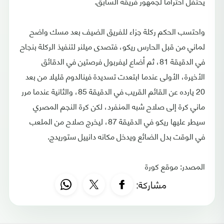
يحتفل احتراما لجمهور فريقه السابق.
واحتسب الحكم ركلة جزاء للفريق الضيف بعد مسك واضح
لماني من قبل الحارس ريكو، فتصدى ميلنر لتنفيذ الركلة بنجاح
في الدقيقة 81، ثم أضاع ليفربول فرصتين في الدقائق
الأخيرة، الأولى عندما ابتعدت تسديدة فينالدوم قليلا من بعد
20 يارده عن القائم القريب في الدقيقة 85، والثانية عندما مرر
ماني كرة إلى صلاح شبه المنفرد، لكن كرة النجم المصري
سيطر عليها ريكو في الدقيقة 87، ليخرج صلاح من الملعب
في الوقت بدل الضائع ويدخل مكانه دانييل ستوريدج.
المصدر: موقع كورة
مشاركة: