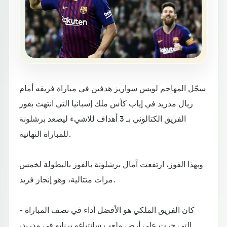
سجّل المهاجم لويس سواريز هدفين في مباراة فريقه أمام
ريال مدريد في إياب كأس ملك إسبانيا التي انتهت بفوز
الفريق الكتالوني بـ 3 أهداف للاشيء ليصعد برشلونة
للمباراة النهائية.
وبهذا الفوز، ارتفعت آمال برشلونة بالفوز بالبطولة لخمس
مرات متتالية، وهو إنجاز فريد.
كان الفريق الملكي هو الأفضل أداء في نصف المباراة -
التي جرت على أرض ملعب سانتياغو برنابو في مدريد،