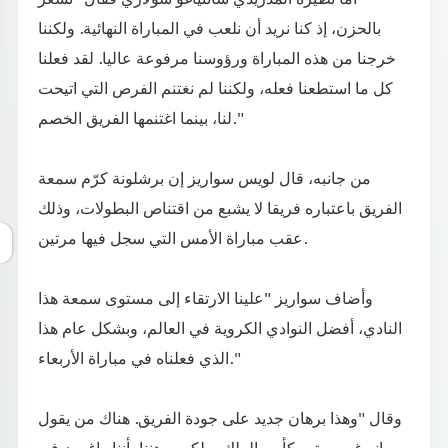
بالحزن، إذ كنا نريد أن نلعب في المباراة النهائية. ولكننا
خرجنا من هذه المباراة ورؤوسنا مرفوعة عاليا. لقد فعلنا
كل ما استطعنا فعله، ولكننا لم نغتنم الفرص التي اتيحت
لنا، بينما اغتنمها الفريق الخصم."
من جانبه، قال لويس سواريز إن برشلونة كرّم سمعة
الفريق باعتباره فريقا لا يشبع من اقتناص البطولات، وذلك
عقب مباراة الأمس التي سجل فيها مرتين.
وأضاف سواريز "علينا الارتقاء إلى مستوى سمعة هذا
النادي، أفضل النوادي الكروية في العالم، وبشكل عام هذا
الذي فعلناه في مباراة الأربعاء."
وقال "وهذا برهان جديد على جودة الفريق. هناك من يقول
إنه غير مهتم بكأس الملك، ولكن برهننا بأننا راغبون في