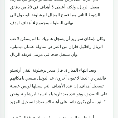
معقل الريال، ولكنه أعطى 3 أهداف في 28 من دقائق
الشوط الثاني مما فسح المجال لبرشلونة للوصول الى
نهائي البطولة بمجموع 4 أهداف لهدف.
وكان بإمكان سواريز أن يسجل هاتريك ما لم يتمكن لاعب
الريال رافائيل فاران من اعتراض مناولة عثمان ديمبلي،
وأن يسجل هدفا في مرمى فريقه الريال.
وبعد انتهاء المباراة، قال مدير برشلونة الفني أرنستو
فالفيردي "لدينا لاعبون آخرون عدا ليونيل ميسي بامكانهم
تسجيل أهداف. إن عدد الأهداف التي سجلها لويس عصية
على التصديق، وهو عدد يعد تاريخيا بالنسبة لبرشلونة. ونحن
نثق به أن يكون دائما على أهبة الاستعداد لتسجيل المزيد."
أما نظيره المدريدي سانتياغو سولاري فقال "نشعر