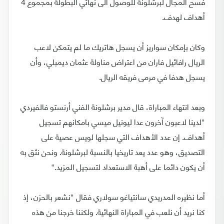
فسح المجال لبرشلونة للوصول الى نهائي البطولة بمجموع 4
أهداف لهدف.
وكان بإمكان سواريز أن يسجل هاتريك ما لم يتمكن لاعب
الريال رافائيل فاران من اعتراض مناولة عثمان ديمبلي، وأن
يسجل هدفا في مرمى فريقه الريال.
وبعد انتهاء المباراة، قال مدير برشلونة الفني أرنستو فالفيردي
"لدينا لاعبون آخرون عدا ليونيل ميسي بامكانهم تسجيل
أهداف. إن عدد الأهداف التي سجلها لويس عصية على
التصديق، وهو عدد يعد تاريخيا بالنسبة لبرشلونة. ونحن نثق به
أن يكون دائما على أهبة الاستعداد لتسجيل المزيد."
أما نظيره المدريدي سانتياغو سولاري فقال "نشعر بالحزن، إذ
كنا نريد أن نلعب في المباراة النهائية. ولكننا خرجنا من هذه