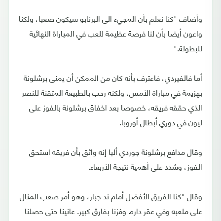
وأضاف "كنا نعلم بأن المجيء الى البرنابو سيكون صعبا، ولكنا
واعون أيضا بأن لنا فرصة عظيمة للعب في المباراة النهائية
للبطولة."
أما فالفيردي، فاعترف بأنه كان من الممكن أن يمنى برشلونة
بهزيمة في مباراة الأمس، ولكنه رحب بالطبيعة المتقنة للنصر
الذي حققه فريقه، خصوصا بعد اخفاق برشلونة بالفوز على
ليون في دوري أبطال أوروبا.
وقال مدافع برشلونة جوردي ألبا إنه واثق بأن فريقه استحق
الفوز، وشدد على أهمية نتيجة الأربعاء.
وقال "كنا الفريق الأفضل أمام ند جبار، وهو أمر صعب المنال
على ملعبه وفي عقر داره. وفزنا بفارق كبير. عانينا حتى حصلنا