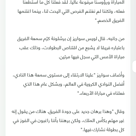
المباراة ورؤوسنا مرفوعة عاليا. لقد فعلنا كل ما استطعنا
فعله، ولكننا لم نغتنم الفرص التي اتيحت لنا، بينما اغتنمها
الفريق الخصم."
من جانبه، قال لويس سواريز إن برشلونة كرّم سمعة الفريق
باعتباره فريقا لا يشبع من اقتناص البطولات، وذلك عقب
مباراة الأمس التي سجل فيها مرتين.
وأضاف سواريز "علينا الارتقاء إلى مستوى سمعة هذا النادي،
أفضل النوادي الكروية في العالم، وبشكل عام هذا الذي
فعلناه في مباراة الأربعاء."
وقال "وهذا برهان جديد على جودة الفريق. هناك من يقول إنه
غير مهتم بكأس الملك، ولكن برهننا بأننا راغبون في الفوز في
كل بطولة نشارك فيها."