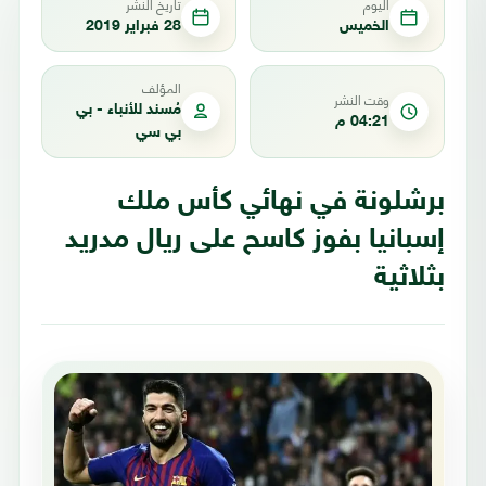
اليوم
تاريخ النشر
الخميس
28 فبراير 2019
المؤلف
وقت النشر
مُسند للأنباء - بي
04:21 م
بي سي
برشلونة في نهائي كأس ملك
إسبانيا بفوز كاسح على ريال مدريد
بثلاثية