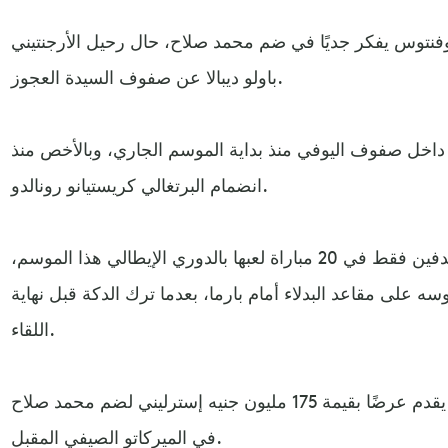
فنتوس يفكر جديًا في ضم محمد صلاح، حال رحيل الأرجنتيني
باولو ديبالا عن صفوف السيدة العجوز.
ة داخل صفوف اليوفي منذ بداية الموسم الجاري، وبالأخص منذ
انضمام البرتغالي كريستيانو رونالدو.
ولم ينجح ديبالا في تسجيل سوى هدفين فقط في 20 مباراة لعبها بالدوري الإيطالي هذا الموسم،
ه على مقاعد البدلاء أمام بارما، بعدما ترك الدكة قبل نهاية
اللقاء.
وذكرت الصحيفة أن يوفنتوس قد يقدم عرضًا بقيمة 175 مليون جنيه إسترليني لضم محمد صلاح
في الميركاتو الصيفي المقبل.