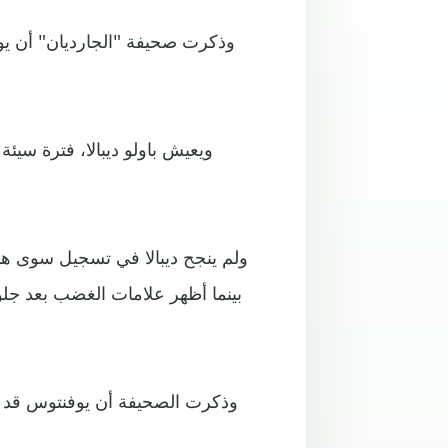
وذكرت صحيفة "الجارديان" أن يو
ويعيش باولو ديبالا، فترة سيئ
بينما أظهر علامات الغضب بعد جلوس