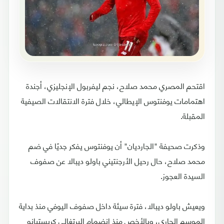
اقتحم المصري محمد صلاح، نجم ليفربول الإنجليزي، أجندة
اهتمامات يوفنتوس الإيطالي، خلال فترة الانتقالات الصيفية
المقبلة.
وذكرت صحيفة "الجارديان" أن يوفنتوس يفكر جديًا في ضم
محمد صلاح، حال رحيل الأرجنتيني باولو ديبالا عن صفوف
السيدة العجوز.
ويعيش باولو ديبالا، فترة سيئة داخل صفوف اليوفي منذ بداية
الموسم الجاري، وبالأخص منذ انضمام البرتغالي كريستيانو