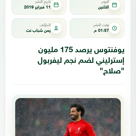
اليوم
تاريخ النشر
الاثنين
11 فبراير 2019
وقت النشر
المؤلف
01:57 م
يمن شباب نت
يوفنتوس يرصد 175 مليون
إسترليني لضم نجم ليفربول
"صلاح"