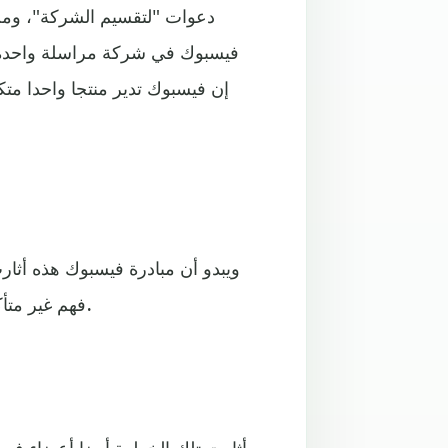
دعوات "لتقسيم الشركة"، ومن 
فيسبوك في شركة مراسلة واحدة ع
إن فيسبوك تدير منتجا واحدا مت
ويبدو أن مبادرة فيسبوك هذه أث
فهم غير متأكدين مما يهدف إليه زوكربيرغ من إصراره على هذا المشروع.
وأثارت تلك الخطوة أيضا أعضاء في 