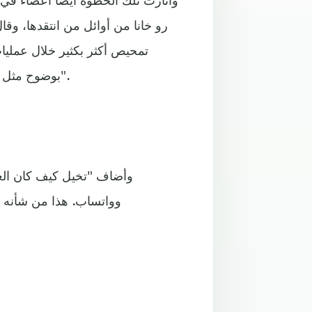
رو خانا من أوائل من انتقدها، وق
تمحيص أكثر بكثير خلال عمليا
بوضوح مثل علميات دمج أفقية يجب أن تؤدي إلى تدقيق مكافحة الاحتكار".
وأضاف "تخيل كيف كان العا
وواتساب. هذا من شأنه ت