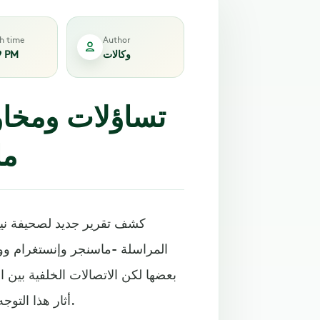
sh time
Author
وكالات
9 PM
تساؤلات ومخاو
ما
كشف تقرير جديد لصحيفة ني
المراسلة -ماسنجر وإنستغرام وو
بعضها لكن الاتصالات الخلفية بين 
أثار هذا التوجه تساؤلات عديدة ومخاوف تتعلق بالاحتكار وانتهاك الخصوصية.