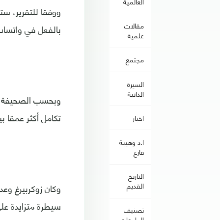
العالمية
ووفقا للتقرير، س
مقالات
بالفعل في واتساب
علمية
مجتمع
السيرة
الذاتية
وبحسب الصحيفة فإ
تكامل أكثر عمقا ب
اخبار
ا.د وهيبة
فارع
التاريخ
القديم
وكان زوكربيرغ وع
سيطرة متزايدة على
تصنيف
الجامعات