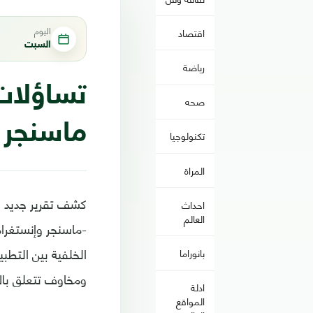
اليوم
اقتصاد
السبت
رياضة
تساؤلات
صحه
ماسنجر 
تكنولوجيا
المراة
كشف تقرير جديد ل
احداث
العالم
-ماسنجر وإنستغرا
الخلفية بين التطب
بانوراما
ومخاوف تتعلق بال
ادلة
المواقع