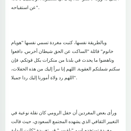
عن استقباحه".
وبالطريقة نفسها، كتبت مغردة تسمي نفسها "هويام
خانوم"‏ قائلة "الساكت عن الحق شيطان أخرس. دافعوا
وناهضوا ما يحدث في بلدنا من منكرات بكل قوتكم، فإن
سكتم شملتكم العقوبة. اللهم إنا نبرأ إليك من هذه الحفلات،
اللهم رد ولاة أمورنا إليك ردا جميلا".
ورأى بعض المغردين أن حفل الرومي كان نقلة نوعية في
التغيير الثقافي الذي يشهده المجتمع السعودي، حيث قالت
مغردة تستخدم اسم "بلقيس" في تغريدة "كانت البداية