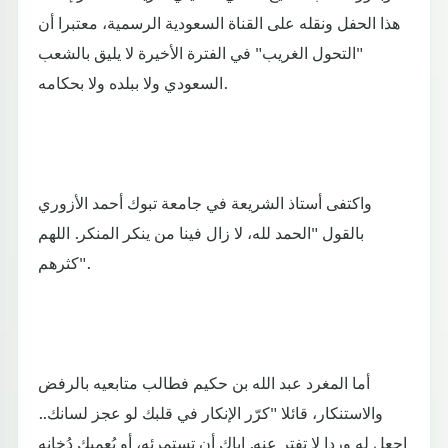
هذا الحفل ونقله على القناة السعودية الرسمية، معتبرا أن
"التحول الغريب" في الفترة الأخيرة لا يليق بالشعب
السعودي ولا ببلده ولا بحكامه.
واكتفى أستاذ الشريعة في جامعة تبوك أحمد الأزوري
بالقول "الحمد لله، لا زال فينا من ينكر المنكر. اللهم
كثرهم".
أما المغرد عبد الله بن حكيم‏ فطالب متابعيه بالرفض
والاستنكار، قائلا "كرّر الإنكار في قلبك لو عجز لسانك..
اجعل له وردا لا تفتر عنه. إياك أن تستمرئه، أو يُعميك دُخانه