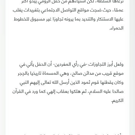
ترعاها السلطة، لكن استياءهم من حفل الرومي يبدو أكثر
عمقا، حيث ضجت مواقع التواصل الاجتماعي بتغريدات يغلب
عليها الاستنكار والتنديد بما يرونه تجاوزا غير مسبوق للخطوط
الحمراء.
ولعل أبرز التجاوزات -في رأي المغردين- أن الحفل يأتي في
موقع قريب من مدائن صالح، وهي المسماة تاريخيا بالحِجر
وكان يقطنها قوم ثمود الذين أرسل الله تعالى إليهم النبي
صالحا عليه السلام، ثم هلكوا بعقاب إلهي كما ورد في القرآن
الكريم.