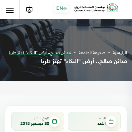
EN
الرئيسية
صحيفة الجامعة
مدائن صالح.. أرض "البكاء" تهتز طربا
مدائن صالح.. أرض "البكاء" تهتز طربا
اليوم
تاريخ النشر
الأحد
30 ديسمبر 2018