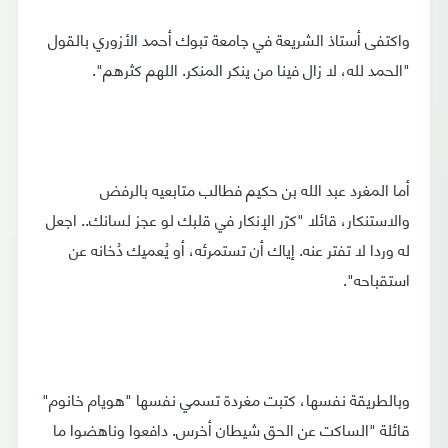
واكتفى أستاذ الشريعة في جامعة تبوك أحمد الأزوري بالقول
"الحمد لله، لا زال فينا من ينكر المنكر. اللهم كثرهم".
أما المغرد عبد الله بن حكيم‏ فطالب متابعيه بالرفض
والاستنكار، قائلا "كرّر الإنكار في قلبك لو عجز لسانك.. اجعل
له وردا لا تفتر عنه. إياك أن تستمرئه، أو يُعميك دُخانه عن
استقباحه".
وبالطريقة نفسها، كتبت مغردة تسمي نفسها "هويام خانوم"‏
قائلة "الساكت عن الحق شيطان أخرس. دافعوا وناهضوا ما