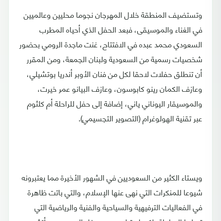
وتستضيف المنطقة خلال المهرجان نجوما محليين وعالميين
في الغناء والموسيقى، فبعد الحفل الذي أحياه المطرب
السعودي محمد عبده في الافتتاح، غنت ماجدة الرومي بحضور
شخصيات رسمية من السعودية ولبنان الجمعة، ومن المقرر
أن تنطلق حفلات لاحقا لكل من فنان الأوبر أندريا بوتشيلي،
وعازف الكمان رينو كابوسون، وعازف البيانو عمر خيرت،
والموسيقار اليوناني ياني، إضافة إلى حفل للراحلة أم كلثوم
عبر تقنية الهولوغرام (التصوير التجسيمي).
ويستاء الكثير من السعوديين في الشهور الأخيرة مما يعتبرونه
شيوعا للمنكرات التي نهى عنها الإسلام، والتي باتت ظاهرة
في الفعاليات الترفيهية والسياحية والفنية والرياضية التي