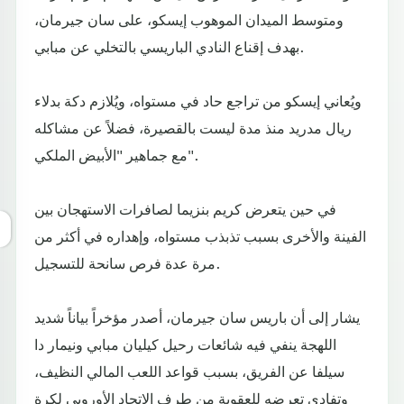
ومتوسط الميدان الموهوب إيسكو، على سان جيرمان،
بهدف إقناع النادي الباريسي بالتخلي عن مبابي.
ويُعاني إيسكو من تراجع حاد في مستواه، ويُلازم دكة بدلاء
ريال مدريد منذ مدة ليست بالقصيرة، فضلاً عن مشاكله
مع جماهير "الأبيض الملكي".
في حين يتعرض كريم بنزيما لصافرات الاستهجان بين
الفينة والأخرى بسبب تذبذب مستواه، وإهداره في أكثر من
مرة عدة فرص سانحة للتسجيل.
يشار إلى أن باريس سان جيرمان، أصدر مؤخراً بياناً شديد
اللهجة ينفي فيه شائعات رحيل كيليان مبابي ونيمار دا
سيلفا عن الفريق، بسبب قواعد اللعب المالي النظيف،
وتفادي تعرضه للعقوبة من طرف الاتحاد الأوروبي لكرة