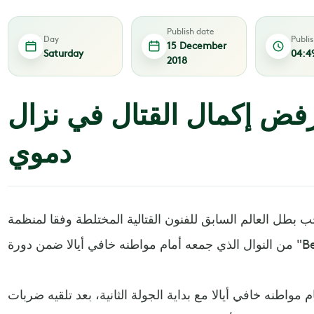
Publish date
Day
Publi
15 December
Saturday
04:4
2018
فض إكمال القتال في نزال
دموي
طل العالم السابق للفنون القتالية المختلطة وفقا لمنظمة (UFC)، الأمريكي فرانك مير
 "Bellator 212".
واطنه خافي أيالا مع بداية الجولة الثانية، بعد تلقيه ضربات