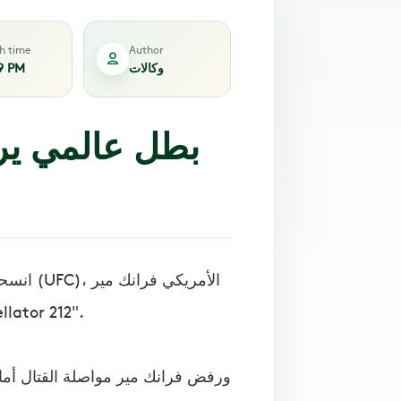
sh time
Author
وكالات
9 PM
بطل عالمي ير
انسحب ب
من النوال الذي جمعه أمام مواطنه خافي أيالا ضمن دورة
ورفض فرانك مير مواصلة القتال أمام م