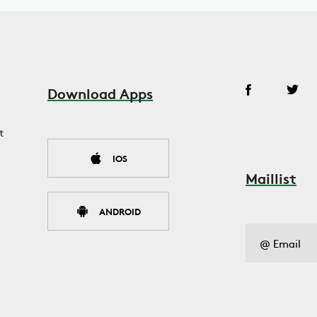
Download Apps
t
IOS
Maillist
ANDROID