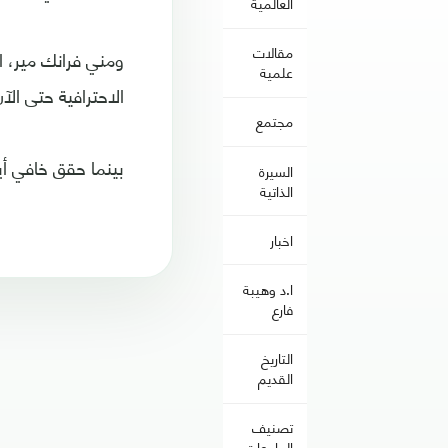
العالمية
مقالات
علمية
الاحترافية حتى الآن، مقاب
مجتمع
بينما حقق خافي أيالا (30 عاما)، انتصاره الحادي عشر، حتى الآن خلال مسيرته الاحترا
السيرة
الذاتية
اخبار
ا.د وهيبة
فارع
التاريخ
القديم
تصنيف
الجامعات