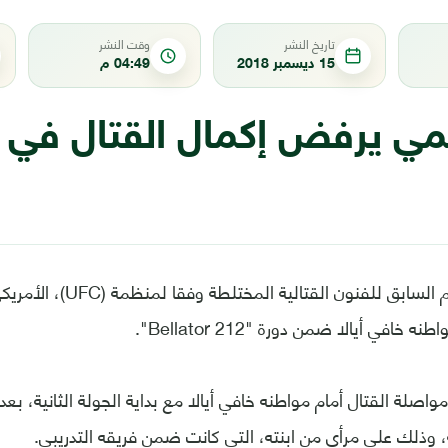
تاريخ النشر
وقت النشر
15 ديسمبر 2018
04:49 م
مي يرفض إكمال القتال في ن
انسحب بطل العالم السابق للفنو
خافي أيالا ضمن دورة "Bellator 212".
اصلة القتال أمام مواطنه خافي أيالا مع بداية الجولة الثانية، بع
وذلك على مرأى من ابنته، التي كانت ضمن فريقه التدريبي.