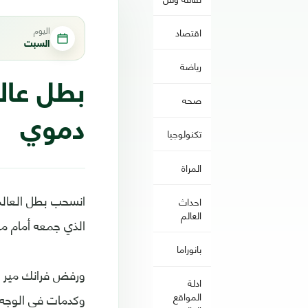
اليوم
اقتصاد
السبت
رياضة
بطل عال
صحه
دموي
تكنولوجيا
المراة
احداث
العالم
الذي جمعه أمام مواطنه 
بانوراما
ورفض فرانك مير مو
ادلة
وكدمات في الوجه، 
المواقع