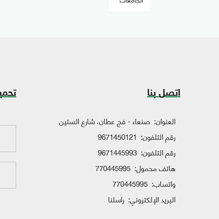
اتصل بنا
تحمي
العنوان:
صنعاء - فج عطان، شارع الستين
رقم التلفون:
9671450121
رقم التلفون:
9671445993
هاتف محمول:
770445995
واتساب:
770445995
البريد الإلكتروني:
راسلنا