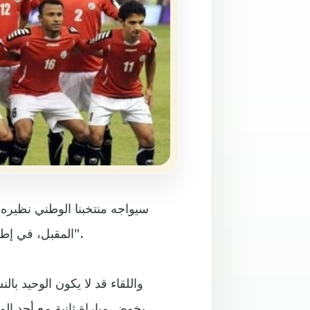
المقبل، في إطار برنامج استعداده لخوض نهائيات كأس آسيا "الإمارات 2019".
واللقاء قد لا يكون الوحيد ب
يخوض مباراة ثانية مع أحد ال