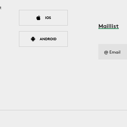
t
IOS
Maillist
ANDROID