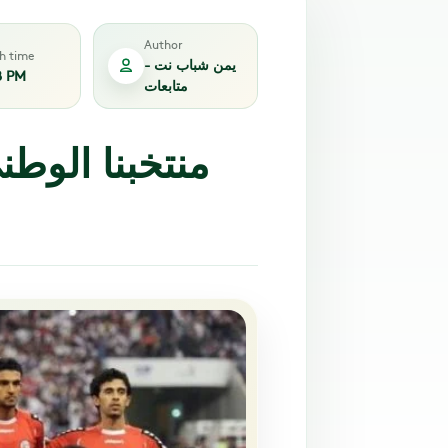
Author
sh time
يمن شباب نت -
8 PM
متابعات
منتخبنا الوطن