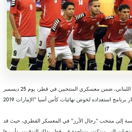
سيواجه منتخبنا الوطني نظيره اللبناني، ضمن معسكري المنتخبين في قطر، يوم 25 ديسمبر
النسبة إلى منتخب "رجال الأرز" في المعسكر القطري، حيث قد
منتخبات التي ستكون متواجدة في قطر بذلك التوقيت، وأبرزها