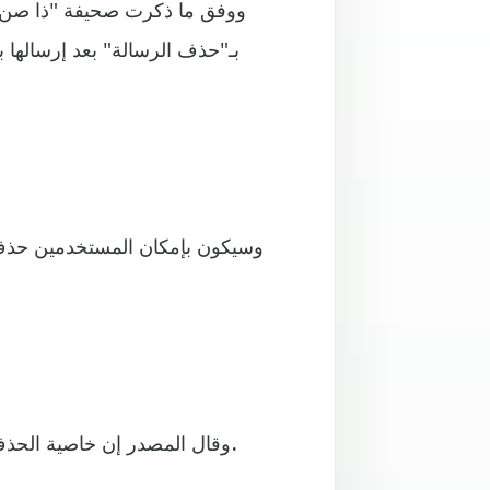
ووفق ما ذكرت صحيفة "ذا صن" ال
بـ"حذف الرسالة" بعد إرسالها ب
وسيكون بإمكان المستخدمين حذف ال
وقال المصدر إن خاصية الحذف ستبقى صالحة لمدة تصل إلى 10 دقائق بعد إرسال الرسالة.