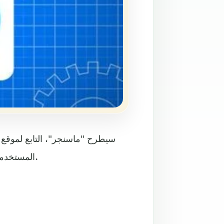
سيطرح "ماسنجر"، التابع لموقع "
المستخدمين، ولاقت نجاحا مهما في تطبيق "واتساب" للتراسل الفوري.