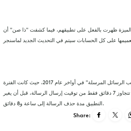
لميزة ظهرت بالفعل على تطبيقهم، فيما كشفت "ذا صن" أن
وكان واتساب قد أطلق خدمة" سحب الرسائل المرسلة" في أواخر عام 2017، حيث كانت الفترة
التي يسمح فيها القيام بذلك لا تتجاوز 7 دقائق فقط من توقيت إرسال الرسالة، قبل أن يغير
التطبيق مدة حذف الرسالة إلى ساعة و8 دقائق.
Share: