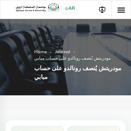
AR
Home
Journal
مودريتش يُنصف رونالدو على حساب مبابي
مودريتش يُنصف رونالدو على حساب
مبابي