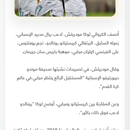
أنصف الكرواتي لوكا مودريتش، لاعب ريال مدريد الإسباني،
زميله السابق، البرتغالي كريستيانو رونالدو، نجم يوفنتوس،
على الفرنسي كيليان مبابي، موهبة باريس سان جيرمان.
وقال مودريتش، في تصريحات نشرتها صحيفة موندو
ديبورتيفو الإسبانية "المستقبل الرائع ينتظر مبابي في عالم
كرة القدم".
وعن المقارنة بين كريستيانو ومبابي، أوضح لوكا "رونالدو
لاعب فوق ذلك بكثير".
وختم أفضل لاعب في العالم لسنة 2018، حديثه بقوله "كنت