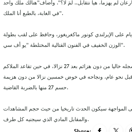
ن لم يهزما، هيا نتقابل.. لمَ لا؟". وأضاف"هنالك ملك واحد
في الغابة، بالطبع أنا الملك".
أيام على الإيرلندي كونور ماكغريغور، وحافظ على لقب بطولة
الوزن الخفيف في الفنون القتالية المختلطة "يو أف سي".
وحافظ نور محمدوف على سجله خاليا من دون هزائم بعد 27 نزالا، في حين تقاعد الملاكم
 قبل نحو عام، ونجاحه في خوض خمسين نزالا من دون هزيمة
حسم 27 منها بالضربة القاضية.
ى المواجهة سيكون الحدث تاريخيا من حيث حجم المشاهدات
والمقابل المادي الذي سيجنيه كل طرف.
Share: