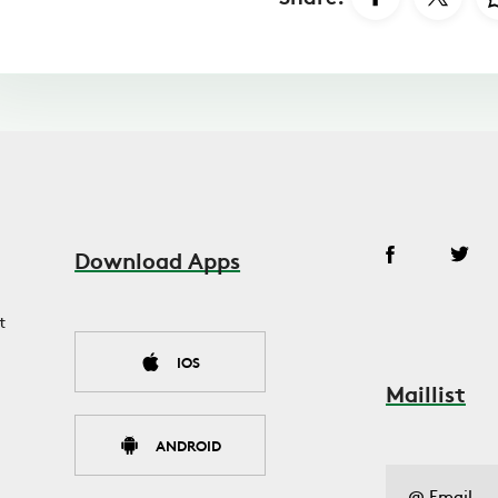
Download Apps
t
IOS
Maillist
ANDROID