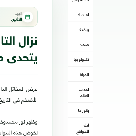
اليوم
اقتصاد
الاثنين
رياضة
نزال الت
صحه
يتحدى ما
تكنولوجيا
المراة
عرض المقاتل الدا
احداث
العالم
الأضخم في التاريخ
بانوراما
وظهر نور محمدوف ف
ادلة
نخوض هذه المواجهة
المواقع