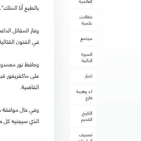
العالمية
بالطبع أنا الملك".
مقالات
علمية
وفاز المقاتل الدا
مجتمع
في الفنون القتالي
السيرة
الذاتية
اخبار
القاضية.
ا.د وهيبة
فارع
وفي حال موافقة م
التاريخ
القديم
الذي سيجنيه كل 
تصنيف
الجامعات