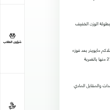
 بطولة الوزن الخفيف
شؤون الطلاب
2 نزالا، في حين تقاعد الملاكم مايويذر بعد فوزه
على ماكغريغور قبل نحو عام، ونجاحه في خوض خمسين نزالا من دون هزيمة حسم 27 منها بالضربة
ات والمقابل المادي