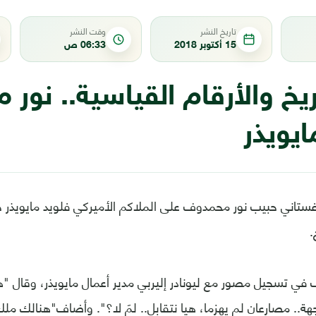
تاريخ النشر
وقت النشر
15 أكتوبر 2018
06:33 ص
اريخ والأرقام القياسية.. نو
يويذر
غستاني حبيب نور محمدوف على الملاكم الأميركي فلويد مايويذر
.
ي تسجيل مصور مع ليونادر إليربي مدير أعمال مايويذر، وقال "ه
.. مصارعان لم يهزما، هيا نتقابل.. لمَ لا؟". وأضاف"هنالك ملك