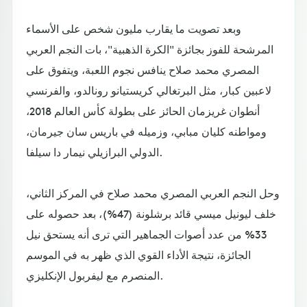
وبعد تصويت ما يقارب مليون شخص على الأسماء
المرشحة للفوز بجائزة "الكرة الذهبية"، بات النجم العربي
المصري محمد صلاح ينافس نجوم اللعبة، ويتفوق على
لاعبين كبار، مثل البرتغالي كريستيانو رونالدو، والفرنسي
أنطوان غريزمان الحائز على بطولة كأس العالم 2018،
ومواطنه كليان مبابي، وزميله في باريس سان جيرمان،
الدولي البرازيلي نيمار دا سيلفا.
وحل النجم العربي المصري محمد صلاح في المركز الثاني،
خلف ليونيل ميسي قائد برشلونة (47%)، بعد حصوله على
33% من عدد أصوات الجماهير التي ترى أنه يستحق نيل
الجائزة، نتيجة الأداء القوي الذي ظهر به في الموسم
المنصرم مع ليفربول الإنكليزي.