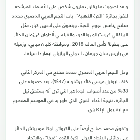
وبعد تصويت ما يقارب مليون شخص على الأسماء المرشحة
للفوز بجائزة "الكرة الذهبية"، بات النجم العربي المصري محمد
صلاح ينافس نجوم اللعبة، ويتفوق على لاعبين كبار، مثل
البرتغالي كريستيانو رونالدو، والفرنسي أنطوان غريزمان الحائز
على بطولة كأس العالم 2018، ومواطنه كليان مبابي، وزميله
في باريس سان جيرمان، الدولي البرازيلي نيمار دا سيلفا.
وحل النجم العربي المصري محمد صلاح في المركز الثاني،
خلف ليونيل ميسي قائد برشلونة (47%)، بعد حصوله على
33% من عدد أصوات الجماهير التي ترى أنه يستحق نيل
الجائزة، نتيجة الأداء القوي الذي ظهر به في الموسم المنصرم
مع ليفربول الإنكليزي.
وتفوق محمد صلاح أيضاً على الكرواتي لوكا مودريتش الحائز
على جائزتي الاتحاد الدولي لكرة القدم "فيفا"، والاتحاد