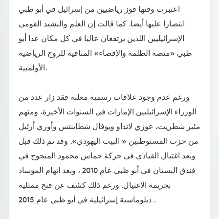
اعتبرت وقتها فوز رياضيين من إسرائيل في أبو ظبي
انتصارا عليها أيضا. كما قالت إن العلم والنشيد القومي
الإسرائيليين اللذين يرتفعان عاليا في كل مكان عدا أبو
ظبي «منصة الظلمة والإقصاء» المنافية للروح الرياضية
الأولمبية.
ورغم عدم وجود علاقات رسمية معلنة فقد زار عدد من
الوزراء الإسرائيليين الإمارات في السنوات الأخيرة، ومنهم
مئير شطريت، عوزي لانداو ويوفال شطاينتس وأوري أرئيل
من حزب المستوطنين « البيت اليهودي». وقد تم ذلك قبل
وبعد اغتيال القيادي في حركة حماس محمود المبحوح في
فندق البستان في أبو ظبي عام 2010 ، وبعد اتهام الموساد
بجريمة الاغتيال. ورغم ذلك كشف عن فتح ممثلية
دبلوماسية إسرائيلية في أبو ظبي عام 2015 .