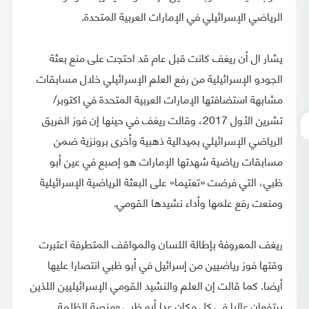
الرياضي الإسرائيلي في الإمارات العربية المتحدة.
يشار ال أن ريغف كانت قبل عام قد احتجت على منع بعثة
الجودو الإسرائيلية من رفع العلم الإسرائيلي خلال مسابقات
مشابهة استضافتها الإمارات العربية المتحدة في اكتوبر/
تشرين الأول 2017، وقالت ريغف في حينها إن فوز الفريق
الرياضي الإسرائيلي بميدالية ذهبية وأخرى برونزية ضمن
مسابقات رياضية شهدتها الإمارات هو إصبع في عين أبو
ظبي، التي فرضت «تعتيما» على البعثة الرياضية الإسرائيلية
ومنعت رفع علمها وأداء نشيدها القومي.
ريغف المعروفة بإطالة اللسان والمواقف المتطرفة اعتبرت
وقتها فوز رياضيين من إسرائيل في أبو ظبي انتصارا عليها
أيضا. كما قالت إن العلم والنشيد القومي الإسرائيليين اللذين
يرتفعان عاليا في كل مكان عدا أبو ظبي «منصة الظلمة