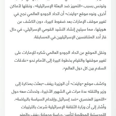
وتونس بسبب «التمييز ضد البعثة الإسرائيلية»، ونقلها لأماكن
أخرى. ونوه موقع «واينت» أن اتحاد الجودو العالمي نجح في
تغيير موقف الإمارات بعد ضغوط كبيرة، دون الكشف عن
هويتها، مما سيتيح إنشاد النشيد القومي الإسرائيلي، في حال
فاز أحد المتنافسين الإسرائيليين في المسابقة.
ونقل الموقع عن اتحاد الجودو العالمي شكره للإمارات على
تغيير موقفها والقيام بخطوة كبيرة إلى الأمام نحو «علاقات
السلام بين كل دول العالم».
وكشف موقع «واينت» أن الوزيرة ريغف «بعثت بمذكرة إلى
وزير والتقته عدة مرات في الشهور الأخيرة، وتحدثت معه حول
«التمييز العنصري «ضد إسرائيل وإقحام السياسة بالرياضة».
وأشار إلى أن وزارة الثقافة الإسرائيلية شرعت بالترتيبات
اللوجستية المطلوبة لتأمين حراسة وحماية ريغف والوفد