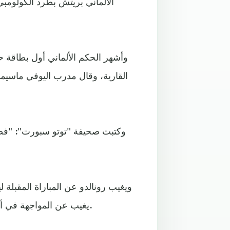
الألماني بريتش بطرد الكولومبي 
القارية، وقال مدرب اليوفي ماسيمل
وكتبت صحيفة "توتو سبورت": "فضي
ويغيب رونالدو عن المباراة المقبلة 
يغيب عن المواجهة في أولد ترافورد ضد فريقه الأسبق مانشستر يونايتد الشهر المقبل.