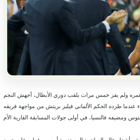
مره ولم يفز خمس مرات بلقب دوري الأبطال، أجهش النجم
بكاء عندما طرده الحكم الألماني فيليز بريتش من مواجهة فريقه
حدث وأشغل عالم الساحرة المستديرة أمس، وغطى على جميع