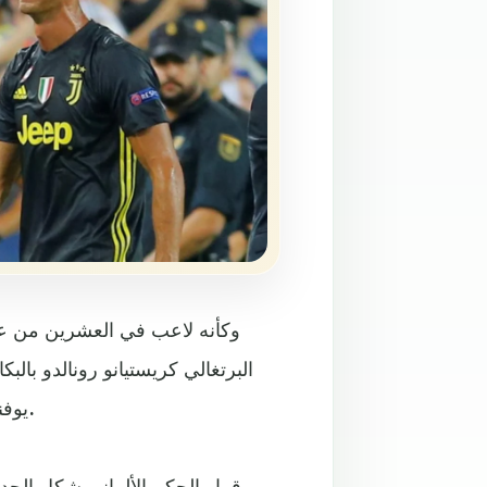
وكأنه لاعب في العشرين من ع
البرتغالي كريستيانو رونالدو بال
يوفنتوس ومضيفه فالنسيا، في أولى جولات المسابقة القارية الأم.
قرار الحكم الألماني شكل ال