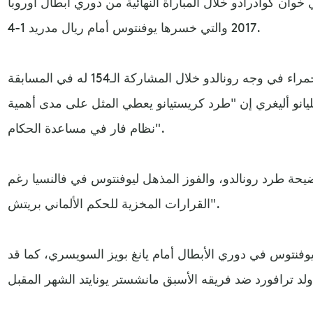
خوان كوادرادو خلال المباراة النهائية من دوري أبطال أوروبا
2017 والتي خسرها يوفنتوس أمام ريال مدريد 1-4.
وأشهر الحكم الألماني أول بطاقة حمراء في وجه رونالدو خلال المشاركة الـ154 له في المسابقة
يانو أليغري إن "طرد كريستيانو يعطي المثل على مدى أهمية
نظام فار في مساعدة الحكام".
حة طرد رونالدو، والفوز المذهل ليوفنتوس في فالنسيا رغم
القرارات المخزية للحكم الألماني بريتش".
ليوفنتوس في دوري الأبطال أمام يانغ بويز السويسري، كما قد