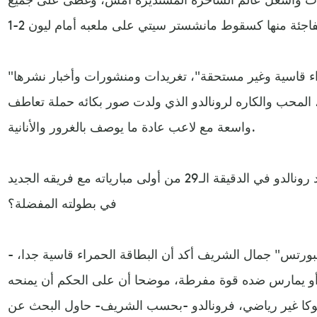
"الدون طرد ظلما والبطاقة الحمراء قاسية وغير مستحقة"، تغريدات ومنشورات وأخبار نشرها
 المحب والكاره لرونالدو الذي ولدت صور بكائه حملة تعاطف
واسعة مع لاعب عادة ما يوصف بالغرور والأنانية.
ولكن ما رأي خبراء التحكيم بطرد رونالدو في الدقيقة الـ29 من أولى مبارياته مع فريقه الجديد
في بطولته المفضلة؟
- خبير التحكيم في قنوات "بي إن سبورتس" جمال الشريف أكد أن البطاقة الحمراء قاسية جدا،
 أو يمارس ضده قوة مفرطة، موضحا أن على الحكم أن يمنحه
لوكا غير رياضي، فرونالدو -بحسب الشريف- حاول البحث عن