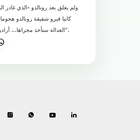
ولم يعلق بعد رونالدو -الذي غادر 
كاتيا فيرو شقيقة رونالدو هجوما
العدالة ستأخذ مجراها... أرادوا تدمير أخي، لكن الله لا ينام أبدا، سيدفعون ثمن هذه الدموع".