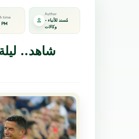
Author
sh time
مُسند للأنباء -
0 PM
وكالات
شاهد.. ليلة