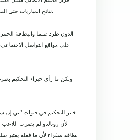
نتائج المباريات حتى المفاجئة منها كسقوط مانشستر سيتي على ملعبه أمام ليون 2-1.
على مواقع التواصل الاجتماعي،
لأن رونالدو لم يضرب اللاعب
بطاقة صفراء لأن ما فعله يعتبر س