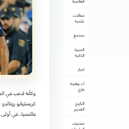
العالمية
مقالات
علمية
مجتمع
السيرة
الذاتية
اخبار
ا.د وهيبة
فارع
وكأنه لاعب في ال
كريستيانو رونالدو
التاريخ
القديم
فالنسيا، في أولى ج
تصنيف
الجامعات