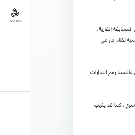
الخدمات
بطاقة حمراء في وجه رونالدو خلال المشاركة الـ154 له في المسابقة القارية،
ية نظام فار في
لنسيا رغم القرارات
ويسري، كما قد يغيب