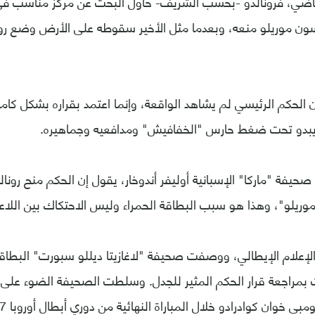
رياضي، فرونالدو -بحسب الشريف- حاول البحث عن مركز مناسب في 
سون موريلو منعه، وبعدما مثل الأخير سقوطه على الأرض وضع رون
لحكم الرئيسي لم يشاهد الواقعة، وإنما اعتمد بقراره بشكل كام
يبدو تحت ضغط حارس "الخفافيش" ومدافعيه وجماهيره.
صحيفة "ماركا" الإسبانية أوليفر أندوخار، يقول إن الحكم منح رونا
وريلو"، وهذا هو سبب البطاقة الحمراء وليس الاحتكاك بين اللاعب
إعلام الإيطالي، ووصفت صحيفة "لاغازيتا ديللو سبورت" البطاقة ا
بمراجعة قرار الحكم المثير للجدل. وسلطت الصحيفة الضوء على ق