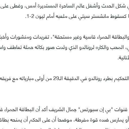
ني شكل الحدث وأشغل عالم الساحرة المستديرة أمس، وغطى على جم
 كسقوط مانشستر سيتي على ملعبه أمام ليون 2-1.
البطاقة الحمراء قاسية وغير مستحقة"، تغريدات ومنشورات وأخبا
، المحب والكاره لرونالدو الذي ولدت صور بكائه حملة تعاطف وا
انية.
ولكن ما رأي خبراء التحكيم بطرد رونالدو في الدقيقة الـ29 من
 قنوات "بي إن سبورتس" جمال الشريف أكد أن البطاقة الحمراء قاس
و يمارس ضده قوة مفرطة، موضحا أن على الحكم أن يمنحه بطاقة