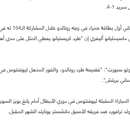
ريد 1-4.
وأشهر الحكم الألماني أول 
ماسيمليانو أليغري إن "طرد كريستيانو يعطي المثل على مدى أهم
و سبورت": "فضيحة طرد رونالدو، والفوز المذهل ليوفنتوس في فا
لماني بريتش".
المباراة المقبلة ليوفنتوس في دوري الأبطال أمام يانغ بويز الس
لد ترافورد ضد فريقه الأسبق مانشستر يونايتد الشهر المقبل.