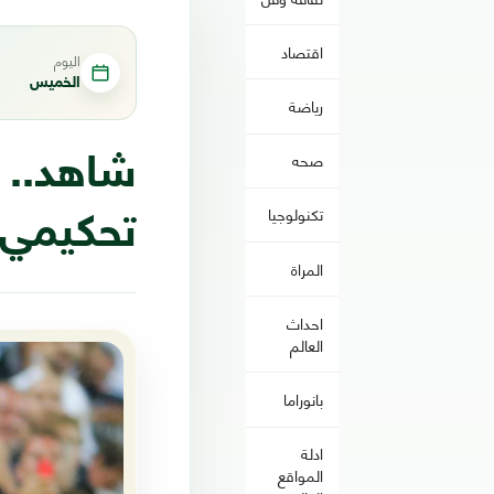
اقتصاد
اليوم
الخميس
رياضة
صحه
شاهد.. ل
تكنولوجيا
تحكيمي
المراة
احداث
العالم
بانوراما
ادلة
المواقع