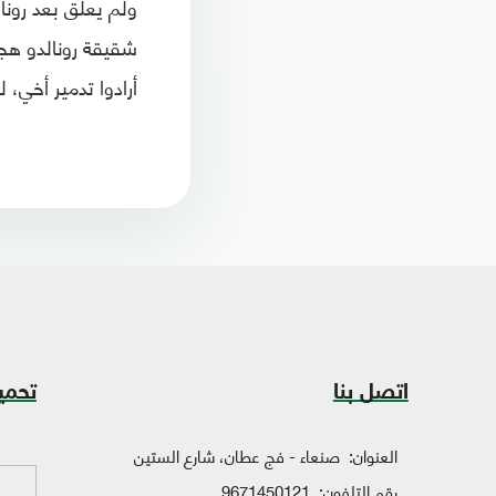
ولم يعلق بعد رونا
شقيقة رونالدو هجو
أرادوا تدمير أخي، 
اتصل بنا
تحمي
العنوان:
صنعاء - فج عطان، شارع الستين
رقم التلفون:
9671450121