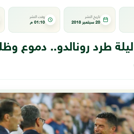
تاريخ النشر
وقت النشر
20 سبتمبر 2018
01:10 م
يلة طرد رونالدو.. دموع وظل