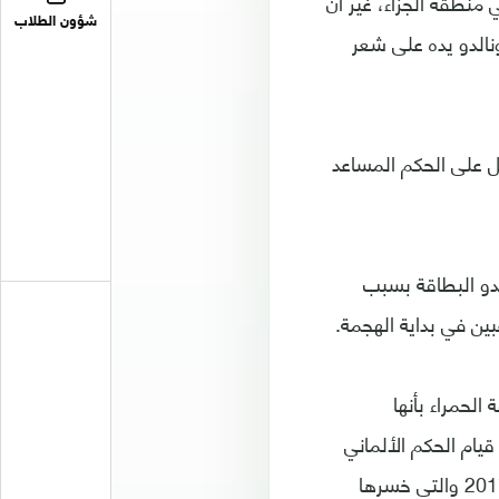
منطقة الجزاء، غير أن
شؤون الطلاب
الدو يده على شعر
ل على الحكم المساعد
لدو البطاقة بسبب
ين في بداية الهجمة.
لحمراء بأنها
يام الحكم الألماني
بريتش بطرد الكولومبي خوان كوادرادو خلال المباراة النهائية من دوري أبطال أوروبا 2017 والتي خسرها