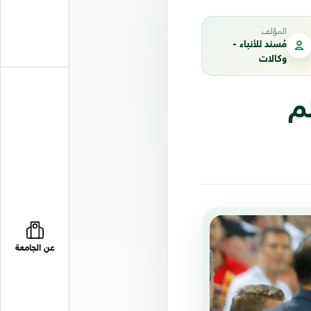
المؤلف
مُسند للأنباء -
وكالات
م
عن الجامعة