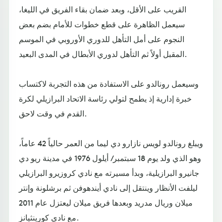
القريب على الأقل، وبعد ضمان بقاء الفريق في الليغا،
سيعمل الظاهرة على قطع خطوات للأمام بضم بعض
النجوم على أمل التأهل للدوري الأوروبي في الموسم
المقبل أولاً ثم التأهل لدوري الأبطال في المدى البعيد.
وسيعمل رونالدو على الاستفادة من هذه التجربة لاكتساب
خبرة إدارية إذ يطمح لتولي رئاسة الاتحاد البرازيلي لكرة
القدم في وقت لاحق.
ويبلغ رونالدو لويس نازارو دي ليما من العمر حالياً 42 عاماً،
وهو الذي ولد يوم 18 سبتمبر/ أيلول 1976 في مدينة ريو دي
جانيرو البرازيلية، وبدأ مسيرته مع نادي كروزيرو البرازيلي
ليلفت الأنظار وينتقل إلى نادي أيندهوفن ثم برشلونة وإنتر
ميلان وريال مدريد وبعدها فريق ميلان ليعتزل عام 2011
مع نادي كورينثيانز.