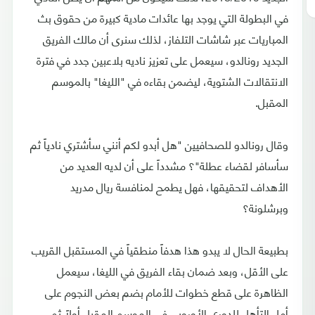
في البطولة التي يوجد بها عائدات مادية كبيرة من حقوق بث
المباريات عبر شاشات التلفاز، لذلك سنرى أن مالك الفريق
الجديد رونالدو، سيعمل على تعزيز ناديه بلاعبين جدد في فترة
الانتقالات الشتوية، ليضمن بقاءه في "الليغا" بالموسم
المقبل.
وقال رونالدو للصحافيين "هل أبدو لكم أنني سأشتري نادياً ثم
سأسافر لقضاء عطلة"؟ مشدداً على أن لديه العديد من
الأهداف لتحقيقها، فهل يطمح لمنافسة ريال مدريد
وبرشلونة؟
بطبيعة الحال لا يبدو هذا هدفاً منطقياً في المستقبل القريب
على الأقل، وبعد ضمان بقاء الفريق في الليغا، سيعمل
الظاهرة على قطع خطوات للأمام بضم بعض النجوم على
أمل التأهل للدوري الأوروبي في الموسم المقبل أولاً ثم