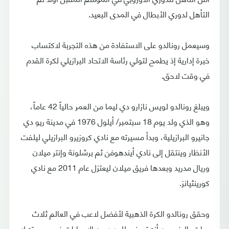
التأهل لدوري الأبطال في المدى البعيد.
وسيعمل رونالدو على الاستفادة من هذه التجربة لاكتساب
خبرة إدارية إذ يطمح لتولي رئاسة الاتحاد البرازيلي لكرة القدم
في وقت لاحق.
ويبلغ رونالدو لويس نازارو دي ليما من العمر حالياً 42 عاماً،
وهو الذي ولد يوم 18 سبتمبر/ أيلول 1976 في مدينة ريو دي
جانيرو البرازيلية، وبدأ مسيرته مع نادي كروزيرو البرازيلي ليلفت
الأنظار وينتقل إلى نادي أيندهوفن ثم برشلونة وإنتر ميلان
وريال مدريد وبعدها فريق ميلان ليعتزل عام 2011 مع نادي
كورينثيانز.
وحقق رونالدو الكرة الذهبية لأفضل لاعب في العالم ثلاث
مرات بالرغم من أنه تعرض للعديد من الإصابات في مسيرته لا