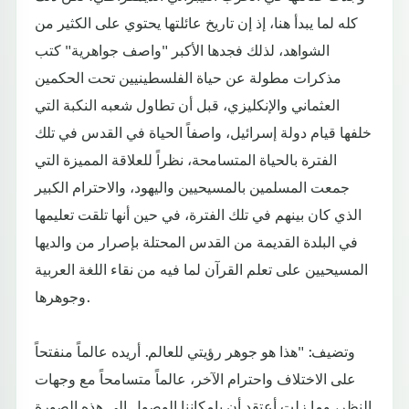
كله لما يبدأ هنا، إذ إن تاريخ عائلتها يحتوي على الكثير من
الشواهد، لذلك فجدها الأكبر "واصف جواهرية" كتب
مذكرات مطولة عن حياة الفلسطينيين تحت الحكمين
العثماني والإنكليزي، قبل أن تطاول شعبه النكبة التي
خلفها قيام دولة إسرائيل، واصفاً الحياة في القدس في تلك
الفترة بالحياة المتسامحة، نظراً للعلاقة المميزة التي
جمعت المسلمين بالمسيحيين واليهود، والاحترام الكبير
الذي كان بينهم في تلك الفترة، في حين أنها تلقت تعليمها
في البلدة القديمة من القدس المحتلة بإصرار من والديها
المسيحيين على تعلم القرآن لما فيه من نقاء اللغة العربية
وجوهرها.
وتضيف: "هذا هو جوهر رؤيتي للعالم. أريده عالماً منفتحاً
على الاختلاف واحترام الآخر، عالماً متسامحاً مع وجهات
النظر، وما زلت أعتقد أن بإمكاننا الوصول إلى هذه الصورة