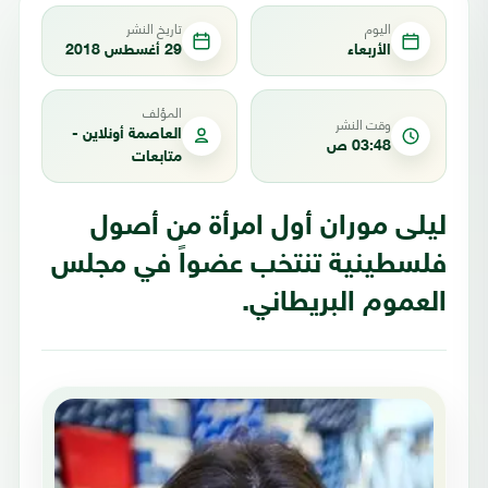
اليوم
تاريخ النشر
الأربعاء
29 أغسطس 2018
المؤلف
وقت النشر
العاصمة أونلاين -
03:48 ص
متابعات
ليلى موران أول امرأة من أصول
فلسطينية تنتخب عضواً في مجلس
العموم البريطاني.