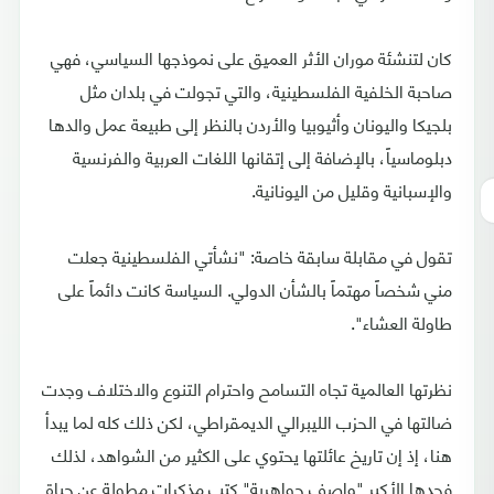
كان لتنشئة موران الأثر العميق على نموذجها السياسي، فهي
صاحبة الخلفية الفلسطينية، والتي تجولت في بلدان مثل
بلجيكا واليونان وأثيوبيا والأردن بالنظر إلى طبيعة عمل والدها
دبلوماسياً، بالإضافة إلى إتقانها اللغات العربية والفرنسية
والإسبانية وقليل من اليونانية.
تقول في مقابلة سابقة خاصة: "نشأتي الفلسطينية جعلت
مني شخصاً مهتماً بالشأن الدولي. السياسة كانت دائماً على
طاولة العشاء".
نظرتها العالمية تجاه التسامح واحترام التنوع والاختلاف وجدت
ضالتها في الحزب الليبرالي الديمقراطي، لكن ذلك كله لما يبدأ
هنا، إذ إن تاريخ عائلتها يحتوي على الكثير من الشواهد، لذلك
فجدها الأكبر "واصف جواهرية" كتب مذكرات مطولة عن حياة