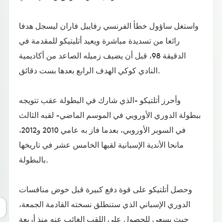
واستغل ساؤول خطأ الفرنسي رفاييل فاران ليسجل هدفا
رائعا من تسديدة مباشرة ويعيد أتليتيكو للمقدمة في
الدقيقة 98، قبل أن يضيف زميله الصاعد من أكاديمية
النادي كوكي الهدف الرابع بعدها بست دقائق.
وأحرز أتلتيكو -الذي شارك في البطولة عقب تتويجه
ببطولة الدوري الأوروبي في الموسم الماضي- لقبه الثالث
في السوبر الأوروبي، بعدما فاز به عامي 2010 و2012،
مانحا الأندية الإسبانية لقبها الخامس عشر في تاريخها
بالبطولة.
وحصل أتلتيكو على قوة دفع كبيرة قبل خوض منافسات
الدوري الإسباني الذي ستنطلق نسخته القادمة الجمعة،
حيث يسعى للحصول على اللقب الغائب عنه منذ أربعة