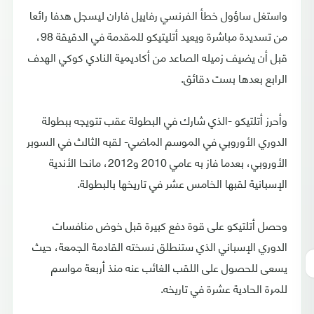
واستغل ساؤول خطأ الفرنسي رفاييل فاران ليسجل هدفا رائعا
من تسديدة مباشرة ويعيد أتليتيكو للمقدمة في الدقيقة 98،
قبل أن يضيف زميله الصاعد من أكاديمية النادي كوكي الهدف
الرابع بعدها بست دقائق.
وأحرز أتلتيكو -الذي شارك في البطولة عقب تتويجه ببطولة
الدوري الأوروبي في الموسم الماضي- لقبه الثالث في السوبر
الأوروبي، بعدما فاز به عامي 2010 و2012، مانحا الأندية
الإسبانية لقبها الخامس عشر في تاريخها بالبطولة.
وحصل أتلتيكو على قوة دفع كبيرة قبل خوض منافسات
الدوري الإسباني الذي ستنطلق نسخته القادمة الجمعة، حيث
يسعى للحصول على اللقب الغائب عنه منذ أربعة مواسم
للمرة الحادية عشرة في تاريخه.