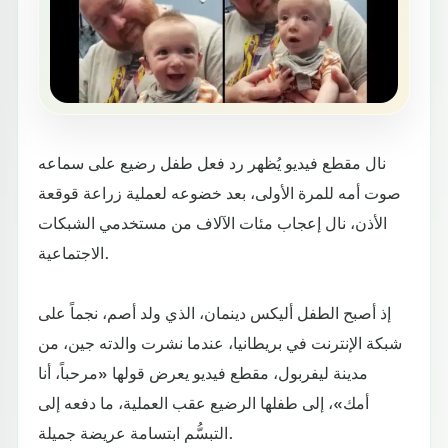
نال مقطع فيديو يُظهر رد فعل طفل رضيع على سماعه
صوت أمه للمرة الأولى، بعد خضوعه لعملية زراعة قوقعة
الأذن، نال إعجاب مئات الآلاف من مستخدمي الشبكات
الاجتماعية.
إذ أصبح الطفل أليكس دينمان، الذي ولد أصم، نجماً على
شبكة الإنترنت في بريطانيا، عندما نشرت والدته جين، من
مدينة ليفربول، مقطع فيديو يعرض قولها «مرحباً، أنا
أمك»، إلى طفلها الرضيع عقب العملية، ما دفعه إلى
التبسُّم ابتسامة عريضة جميلة.