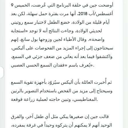
أوضحت جين في حلقة البرنامج التي عُرضت، الخميس 9
أغسطس/آب 2018، أنها مرت بفترة حمل سهلة، لكن بعد
أيام قليلة من الولادة، خضع الطفل لاختبار سمع روتيني
لحديثي الولادة، وجاءت النتائج أنه لا توجد «استجابة
واضحة». وقال الأطباء لجين وزوجها بول سانغ، إنهم
سيحتاجون إلى إجراء المزيد من الفحوصات على أليكس،
واكتشفوا فيما بعد أنه يعاني من ضعف جزئي في السمع،
يُعرف باسم «فقدان السمع الحسي العصبي».
ثم أُخبرت العائلة بأن أليكس سيُزوّد بأجهزة تقوية السمع
وسيحتاج إلى مزيد من الفحص باستخدام التصوير بالرنين
المغناطيسي، وتبين حاجته لعملية زراعة قوقعة.
قالت جين إن صغيرها يبكي مثل أي طفل آخر، والفرق
الوحيد أنهم لا يمكنهم أن يتركوه وحيداً في غرفة بمفرده،