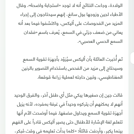
الولادة، وجاءت النتائج أنه لا توجد «استجابة واضحة». وقال
الأطباء لجين وزوجها بول سانغ، إنهم سيحتاجون إلى إجراء
المزيد من الفحوصات على أليكس، واكتشفوا فيما بعد أنه
يعاني من ضعف جزئي في السمع، يُعرف باسم «فقدان
السمع الحسي العصبي».
ثم أُخبرت العائلة بأن أليكس سيُزوّد بأجهزة تقوية السمع
وسيحتاج إلى مزيد من الفحص باستخدام التصوير بالرنين
المغناطيسي، وتبين حاجته لعملية زراعة قوقعة.
قالت جين إن صغيرها يبكي مثل أي طفل آخر، والفرق الوحيد
أنهم لا يمكنهم أن يتركوه وحيداً في غرفة بمفرده، لأنه يزيل
أجهزة تقوية السمع ويحاول مضغها. فيما أوضحت الأم أنها
تتعلم لغة الإشارة للأطفال حتى يصير أليكس قادراً على الفهم
بينما يكبر، وأردفت قائلةً: «كلما بدأت تعليمه في وقت مُبكر،