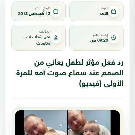
اليوم
تاريخ النشر
الأحد
12 أغسطس 2018
المؤلف
وقت النشر
يمن شباب نت -
09:28 ص
متابعات
رد فعل مؤثر لطفل يعاني من
الصمم عند سماع صوت أمه للمرة
الأولى (فيديو)