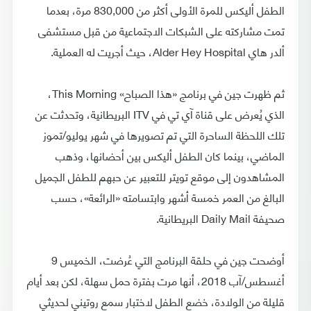
الطفل أليكس للمرة الأولى أكثر من 830,000 مرة، بعدما
تمت مشاركته على الشبكات الاجتماعية من قبل مستشفى
ألدر هاي Alder Hey Hospital، حيث أجريت له العملية.
ثم ظهرت جين في برنامج «هذا الصباح» This Morning،
الذي يُعرض على قناة آي تي في ITV البريطانية، وتحدثت عن
تلك اللحظة الساحرة التي تم تصويرها في شهر يوليو/تموز
الماضي، بينما كان الطفل أليكس بين أحضانها، وذهب
المشاهدون إلى موقع تويتر للتعبير عن حبهم للطفل الجميل
البالغ من العمر خمسة أشهر وابتسامته «الرائعة»، حسب
صحيفة Daily Mail البريطانية.
أوضحت جين في حلقة البرنامج التي عُرضت، الخميس 9
أغسطس/آب 2018، أنها مرت بفترة حمل سهلة، لكن بعد أيام
قليلة من الولادة، خضع الطفل لاختبار سمع روتيني لحديثي