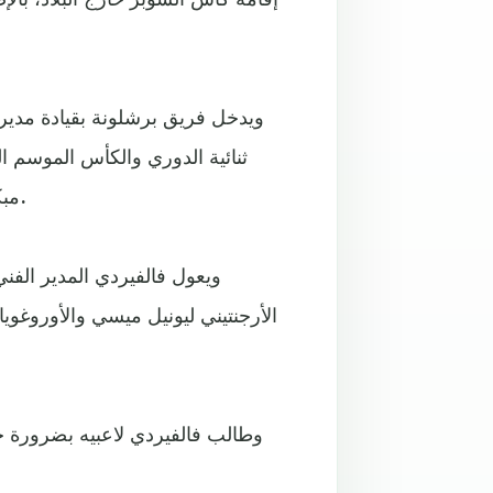
ويدخل فريق برشلونة بقيادة مديره
ثنائية الدوري والكأس الموسم ال
مبكرًا، قبل أن يتوج ببطولة كأس ملك إسبانيا أمام فريق إشبيلية.
ويعول فالفيردي المدير الف
الأرجنتيني ليونيل ميسي والأوروغوي
وطالب فالفيردي لاعبيه بضرورة خو