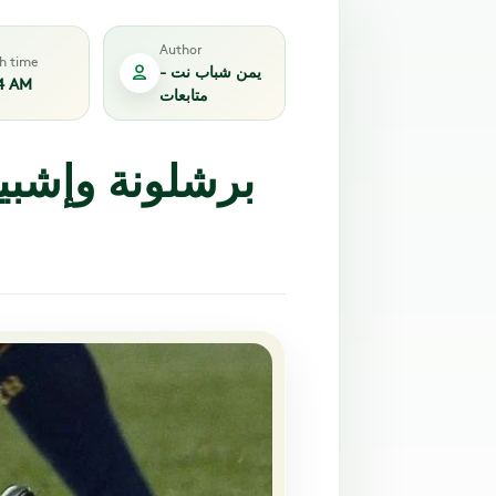
Author
sh time
يمن شباب نت -
4 AM
متابعات
برشلونة وإشبي