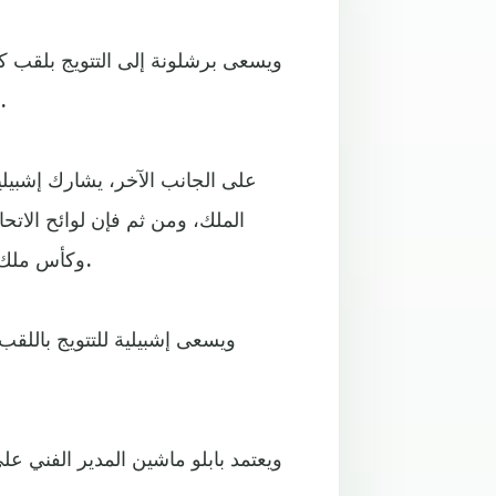
ويسعى برشلونة إلى التتويج بلقب كأ
اللقب بعد غياب عنه الموسم الماضي الذي توّج به ريال مدر
على الجانب الآخر، يشارك إشبيلي
الملك، ومن ثم فإن لوائح الاتح
وكأس ملك إسبانيا، فإن وصيف الكأس هو من يشارك في مباراة السوبر.
ويسعى إشبيلية للتتويج باللقب
ويعتمد بابلو ماشين المدير الفني عل