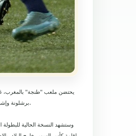
يحتضن ملعب "طنجة" بالمغرب، غدًا
برشلونة وإشبيلية في لقاء يسعى من خلاله كلا الفريقين انتزاع أول الألقاب.
وستشهد النسخة الحالية للبطولة ال
إقامة كأس السوبر خارج البلاد، بال