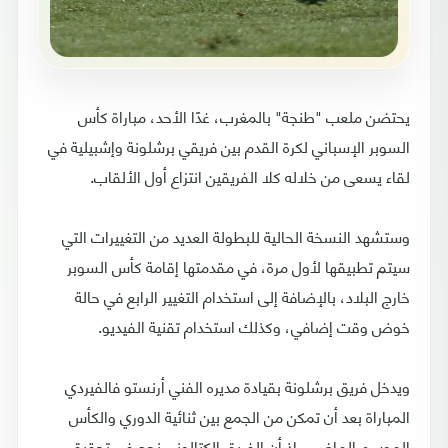
يحتضن ملعب "طنجة" بالمغرب، غدًا الأحد، مباراة كأس
السوبر الإسباني لكرة القدم بين فريقي برشلونة وإشبيلية في
لقاء يسعى من خلاله كلا الفريقين انتزاع أول الألقاب.
وستشهد النسخة الحالية للبطولة العديد من التغييرات التي
سيتم تطبيقها لأول مرة، في مقدمتها إقامة كأس السوبر
خارج البلاد، بالإضافة إلى استخدام التغيير الرابع في حالة
خوض وقت إضافي، وكذلك استخدام تقنية الفيديو.
ويدخل فريق برشلونة بقيادة مديره الفني أرنستو فالفيردي
المباراة بعد أن تمكن من الجمع بين ثنائية الدوري والكأس
الموسم الماضي، إذ أن الفريق الكتالوني نجح في تحقيق