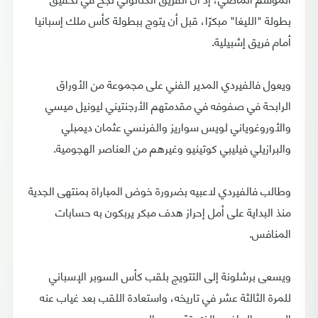
بطولة "الليغا" مبكرًا، قبل أن يتوج ببطولة كأس ملك إسبانيا
أمام فريق إشبيلية.
ويعول فالفيردي المدير الفني على مجموعة من الأوراق
الرابحة في صفوفه في مقدمتهم الأرجنتيني ليونيل ميسي
والأوروغوياني لويس سواريز والفرنسي عثمان ديمبلي
والبرازيلي فيليبي كوتينيو وغيرهم من العناصر الهجومية.
وطالب فالفيردي لاعبيه بضرورة خوض المباراة بمنتهى الجدية
منذ البداية على أمل إحراز هدف مبكر يربكون به حسابات
المنافس.
ويسعى برشلونة إلى التتويج بلقب كأس السوبر الإسباني
للمرة الثالثة عشر في تاريخه، واستعادة اللقب بعد غياب عنه
الموسم الماضي الذي توّج به ريال مدريد.