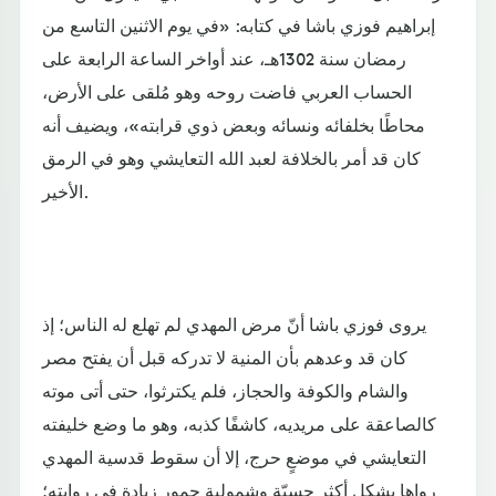
إبراهيم فوزي باشا في كتابه: «في يوم الاثنين التاسع من
رمضان سنة 1302هـ، عند أواخر الساعة الرابعة على
الحساب العربي فاضت روحه وهو مُلقى على الأرض،
محاطًا بخلفائه ونسائه وبعض ذوي قرابته»، ويضيف أنه
كان قد أمر بالخلافة لعبد الله التعايشي وهو في الرمق
الأخير.
يروى فوزي باشا أنّ مرض المهدي لم تهلع له الناس؛ إذ
كان قد وعدهم بأن المنية لا تدركه قبل أن يفتح مصر
والشام والكوفة والحجاز، فلم يكترثوا، حتى أتى موته
كالصاعقة على مريديه، كاشفًا كذبه، وهو ما وضع خليفته
التعايشي في موضعٍ حرج، إلا أن سقوط قدسية المهدي
رواها بشكلٍ أكثر حسيّة وشمولية حمور زيادة في روايته؛