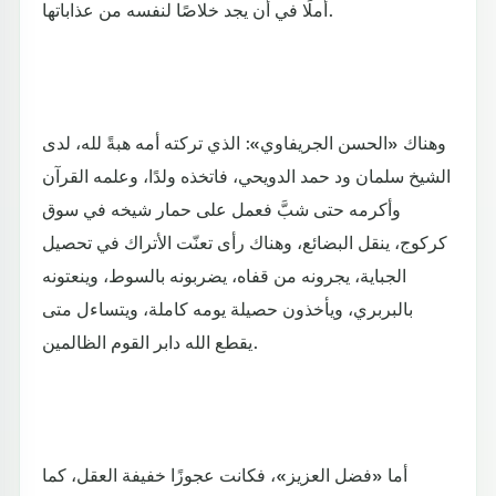
أملًا في أن يجد خلاصًا لنفسه من عذاباتها.
وهناك «الحسن الجريفاوي»: الذي تركته أمه هبةً لله، لدى
الشيخ سلمان ود حمد الدويحي، فاتخذه ولدًا، وعلمه القرآن
وأكرمه حتى شبَّ فعمل على حمار شيخه في سوق
كركوج، ينقل البضائع، وهناك رأى تعنّت الأتراك في تحصيل
الجباية، يجرونه من قفاه، يضربونه بالسوط، وينعتونه
بالبربري، ويأخذون حصيلة يومه كاملة، ويتساءل متى
يقطع الله دابر القوم الظالمين.
أما «فضل العزيز»، فكانت عجوزًا خفيفة العقل، كما