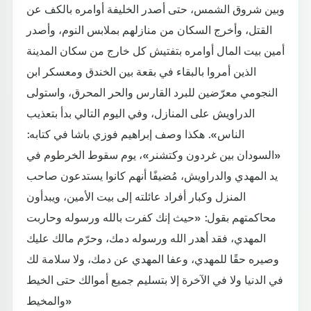
وبين شروق الشمس، حتى أصدر الخليفة أوامره بالكف عن
القتل، وأخرج السكان من منازلهم بملابس النوم، وأصدر
أمين بيت المال أوامره بتفتيش كل خارج من سكان المدينة
الذين أمروا بالبقاء في بقعة بين الخندق ومعسكر ابن
النجومي معرّضين للبرد القارس والحر المحرق، واستولى
الدراويش على المنازل، وفي اليوم التالي بدأ بتعذيب
الناس». هكذا وصف إبراهيم فوزي باشا في كتابه:
«السودان بين غردون وكتشنر»، يوم سقوط الخرطوم في
يد المهدي والدراويش، مُضيفًا أنهم كانوا يستدعون صاحب
المنزل وكبار أفراد عائلته إلى بيت الأمين، ويبدأون
محاكمتهم بقول: «حيث إنك كفرت بالله ورسوله وحاربت
المهدي، فقد أهدر الله ورسوله دمك، وحرّم مالك عليك
وصيره حقًا للمهدي، وعفا المهدي عن دمك، ولا سلامة لك
في الدنيا ولا في الآخرة إلا بتسليم جميع أموالك حتى الخيط
والمخيط»