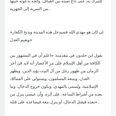
للتبرك به، حتى ذاع صيته بين القبائل، واتجه بدعوته حينها
من السرية إلى الجهرية.
«إن كان هو مهدي الله فسيدخل هذه المدينة ويذبح الكفار
ويقيم العدل»
يقول ابن خلدون في مقدمته: «اعلم أن في المشهور بين
الكافة من أهل الإسلام على مر الأعصار أنه لابد في آخر
الزمان من ظهور رجل من آل البيت يؤيد الدين، ويظهر
العدل، ويتبعه المسلمون، ويستولي على الممالك
الإسلامية، ويُسمى بالمهدي، ويكون خروج الدجال، وما
بعده من أشراط الساعة، على أثره. وأن عيسى ينزل من
بعده فيقتل الدجال، أو ينزل معه فيساعده على قتله».