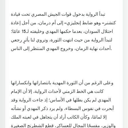
تبدأ الرواية بدخول قوات الجيش المصري تحت قيادة
كتشنر – وهو ضابط إنجليزي – إلى أم درمان، من أجل إعادة
احتلال السودان، بعدما حكمها المهدي وخليفته لـ15 عامًا؛
لتبدأ الرواية من حيث انتهت الثورة، وتروي لنا بأثرٍ رجعي
أحداث نهاية الزمان، وخروج المهدي المنتظر إلى الناس.
وعلى الرغم من أن الثورة المهدية بانتصاراتها وانكساراتها
كانت هي الخط الزمني لأحداث الرواية، إلا أن الإمام
المهدي لم يكن بطلها في الأساس؛ إذ جاءت الرواية وقد
أبحرت في نفوس البسطاء، ولم يرد ذكر المهدي أو نشأته
إلا لمامًا، وكأن الكاتب أراد أن يتجاهل في لعبته الملك
والوزير، مفسحًا المجال للعساكر، قطع الشطرنج الصغيرة