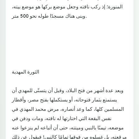
المنورة؛ إذ ركب ناقته وجعل موضع بركها هو موضع بيته،
وبنى هناك مسجدًا طوله نحو 500 متر.
الثورة المهدية
وبعد عدة أشهر من فتح البلاد، وقبل أن يتسنّى للمهدي أن
يستمتع بثمار فتوحاته، أو يستكملها بفتح مصر، وأقطار
المسلمين كلها، كما وعد أنصاره، مرض محمد المهدي في
نفس البقعة التي اختارتها له ناقته، ومات ودفن في
موضعه، تيمنًا بالنبي وميتته، حتى أن أتباعه لم ينزعوا عنه
مرقعته، بل غسلوه من فوقها تمامًا كالنبي! فيقول عن ذلك