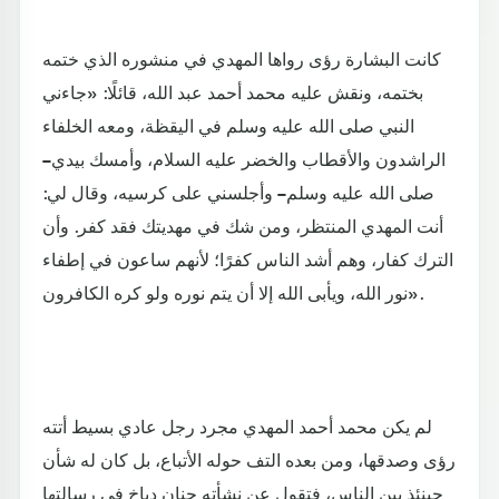
كانت البشارة رؤى رواها المهدي في منشوره الذي ختمه
بختمه، ونقش عليه محمد أحمد عبد الله، قائلًا: «جاءني
النبي صلى الله عليه وسلم في اليقظة، ومعه الخلفاء
الراشدون والأقطاب والخضر عليه السلام، وأمسك بيدي –
صلى الله عليه وسلم – وأجلسني على كرسيه، وقال لي:
أنت المهدي المنتظر، ومن شك في مهديتك فقد كفر. وأن
الترك كفار، وهم أشد الناس كفرًا؛ لأنهم ساعون في إطفاء
نور الله، ويأبى الله إلا أن يتم نوره ولو كره الكافرون».
لم يكن محمد أحمد المهدي مجرد رجل عادي بسيط أتته
رؤى وصدقها، ومن بعده التف حوله الأتباع، بل كان له شأن
حينئذ بين الناس، فتقول عن نشأته حنان دباخ في رسالتها