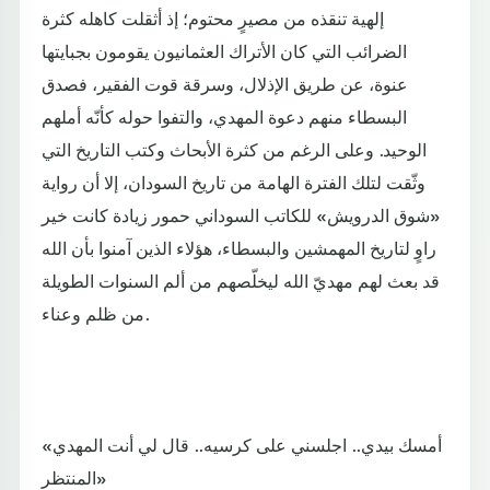
إلهية تنقذه من مصيرٍ محتوم؛ إذ أثقلت كاهله كثرة
الضرائب التي كان الأتراك العثمانيون يقومون بجبايتها
عنوة، عن طريق الإذلال، وسرقة قوت الفقير، فصدق
البسطاء منهم دعوة المهدي، والتفوا حوله كأنّه أملهم
الوحيد. وعلى الرغم من كثرة الأبحاث وكتب التاريخ التي
وثّقت لتلك الفترة الهامة من تاريخ السودان، إلا أن رواية
«شوق الدرويش» للكاتب السوداني حمور زيادة كانت خير
راوٍ لتاريخ المهمشين والبسطاء، هؤلاء الذين آمنوا بأن الله
قد بعث لهم مهديّ الله ليخلّصهم من ألم السنوات الطويلة
من ظلم وعناء.
«أمسك بيدي.. اجلسني على كرسيه.. قال لي أنت المهدي
المنتظر»