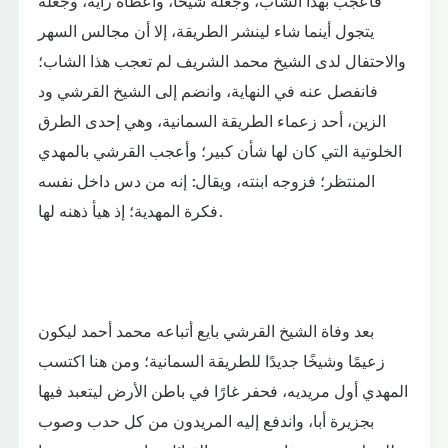
فأعجب بهذا الشاب، وجعله شيخًا، وأعطاه راية، وجعله
يتجول أينما شاء لينشر الطريقة، إلا أن مجالس السهر
والاحتفال لدى الشيخ محمد الشريف لم تعجب هذا الشاب؛
فانفصل عنه في النهاية، وانضم إلى الشيخ القرشي ود
الزين، أحد زعماء الطريقة السمانية، وهي إحدى الطرق
الخلوتية التي كان لها شأن كبير؛ وأعجب القرشي بالمهدي
المنتظر؛ فزوجه ابنته، ويقال: إنه من دس داخل نفسه
فكرة المهدية؛ إذ هيأ ذهنه لها.
بعد وفاة الشيخ القرشي بايع أتباعه محمد أحمد ليكون
زعيمًا وشيخًا جديدًا للطريقة السمانية؛ ومن هنا اكتسب
المهدي أول مريديه، فحفر غارًا في باطن الأرض ليتعبد فيها
بجزيرة أبا، واندفع إليه المريدون من كل حدب وصوب