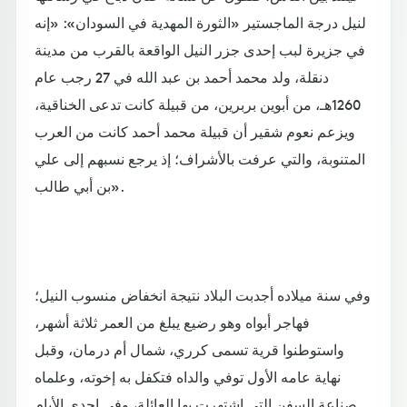
لنيل درجة الماجستير «الثورة المهدية في السودان»: «إنه
في جزيرة لبب إحدى جزر النيل الواقعة بالقرب من مدينة
دنقلة، ولد محمد أحمد بن عبد الله في 27 رجب عام
1260هـ، من أبوين بربرين، من قبيلة كانت تدعى الخناقية،
ويزعم نعوم شقير أن قبيلة محمد أحمد كانت من العرب
المتنوبة، والتي عرفت بالأشراف؛ إذ يرجع نسبهم إلى علي
بن أبي طالب».
وفي سنة ميلاده أجدبت البلاد نتيجة انخفاض منسوب النيل؛
فهاجر أبواه وهو رضيع يبلغ من العمر ثلاثة أشهر،
واستوطنوا قرية تسمى كرري، شمال أم درمان، وقبل
نهاية عامه الأول توفي والداه فتكفل به إخوته، وعلماه
صناعة السفن التي اشتهرت بها العائلة، وفي إحدى الأيام