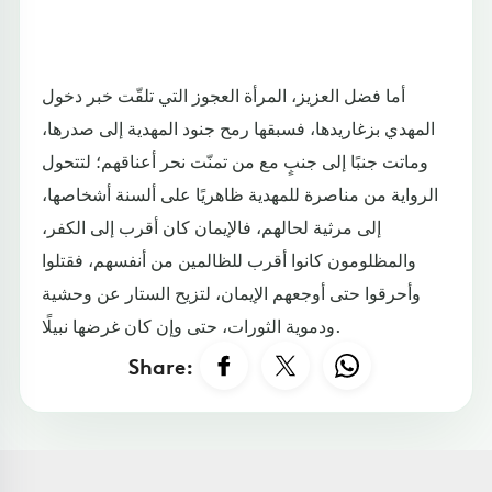
أما فضل العزيز، المرأة العجوز التي تلقّت خبر دخول
المهدي بزغاريدها، فسبقها رمح جنود المهدية إلى صدرها،
وماتت جنبًا إلى جنبٍ مع من تمنّت نحر أعناقهم؛ لتتحول
الرواية من مناصرة للمهدية ظاهريًا على ألسنة أشخاصها،
إلى مرثية لحالهم، فالإيمان كان أقرب إلى الكفر،
والمظلومون كانوا أقرب للظالمين من أنفسهم، فقتلوا
وأحرقوا حتى أوجعهم الإيمان، لتزيح الستار عن وحشية
ودموية الثورات، حتى وإن كان غرضها نبيلًا.
Share: