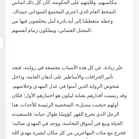
مكاسبهم، وقَلّبَتهم على الحكومة. كان كل ذلك أساس
السخط العام الذي اعترى المجتمع السوداني حينذاك،
وجعله متعطشًا إلى أية بادرة أمل يتخلصون فيها من
المحتل العثماني، ويملكون زمام أنفسهم.
عبّر زيادة، عن كل هذه الأسباب مجتمعة في روايته، فنجد
تأثير الخرافات والأساطير على أذهان العامة، وداخل
شخوص الرواية الذين آمنوا في عدل المهدي وخلاصهم،
وقد رسمت أقدارهم بعناية ليكون هو اختيارهم الأول؛ فكان
أولهم «بخيت منديل»: الشخصية الرئيسة للأحداث. هذا
الرجل الذي تجرع القهر كؤوسًا طوال حياته؛ فاستعبدته
الحياة وبيع في أسواق النخاسة، ووجد في المهدي ضالته؛
فخرج مع مئات المهاجرين من كل مكان لنصرة مهدي الله