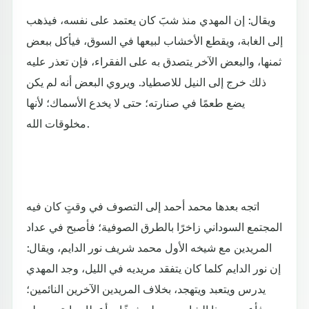
ويقال: إن المهدي منذ شبََ كان يعتمد على نفسه، فيذهب
إلى الغابة، ويقطع الأخشاب لبيعها في السوق، فيأكل ببعض
ثمنها، والبعض الآخر يتصدق به على الفقراء، فإن تعذر عليه
ذلك خرج إلى النيل للاصطياد. ويروي البعض أنه لم يكن
يضع طعمًا في صنارته؛ حتى لا يخدع الأسماك؛ لأنها
مخلوقات الله.
اتجه بعدها محمد أحمد إلى التصوف في وقتٍ كان فيه
المجتمع السوداني زاخرًا بالطرق الصوفية؛ فأصبح في عداد
المريدين مع شيخه الأول محمد شريف نور الدايم، ويقال:
إن نور الدايم كلما كان يتفقد مريديه في الليل، وجد المهدي
يدرس ويتعبد ويتهجد، بخلاف المريدين الآخرين النائمين؛