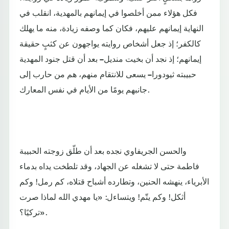
فكل هؤلاء ممن أخلصوا في إيمانهم بالمهدية، انقلب في
النهاية إيمانهم عليهم، فكان كما وصفه زيادة، منه ما يهلك
كالكفر؛ إذ جعل أشخاص روايته يواجهون عن كثبٍ حقيقة
إيمانهم؛ إذ نجد أن بخيت منديل – بعد أن قتل جنود المهدية
حبيبته ثيودورا – يسعى للانتقام منهم، هم من حارب إلى
جانبهم يومًا من الأيام في نفس المعارك.
والحسن الجريفاوي نجده بعد أن طلّق زوجته الحبيبة
فاطمة حتى لا تشغله عن الجهاد، وقد تلطخت يداه بدماء
الأبرياء، ينهشه الحنين، وتطارده أشباح قتلاه، كم رمل! وكم
أثكل! وكم يتّم! ويتساءل: «يا مهدي الله لماذا صرت
تركيًا؟».