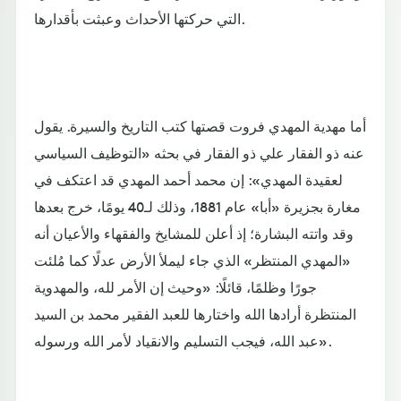
التي حركتها الأحداث وعبثت بأقدارها.
أما مهدية المهدي فروت قصتها كتب التاريخ والسيرة. يقول
عنه ذو الفقار علي ذو الفقار في بحثه «التوظيف السياسي
لعقيدة المهدي»: إن محمد أحمد المهدي قد اعتكف في
مغارة بجزيرة «أبا» عام 1881، وذلك لـ40 يومًا، خرج بعدها
وقد واتته البشارة؛ إذ أعلن للمشايخ والفقهاء والأعيان أنه
«المهدي المنتظر» الذي جاء ليملأ الأرض عدلًا كما مُلئت
جورًا وظلمًا، قائلًا: «وحيث إن الأمر لله، والمهدوية
المنتظرة أرادها الله واختارها للعبد الفقير محمد بن السيد
عبد الله، فيجب التسليم والانقياد لأمر الله ورسوله».