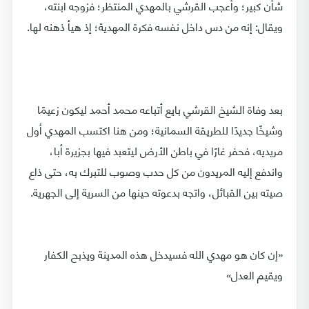
شأن كبير؛ وأعجب القرشي بالمهدي المنتظر؛ فزوجه ابنته،
ويقال: إنه من دس داخل نفسه فكرة المهدية؛ إذ هيأ ذهنه لها.
بعد وفاة الشيخ القرشي بايع أتباعه محمد أحمد ليكون زعيمًا
وشيخًا جديدًا للطريقة السمانية؛ ومن هنا اكتسب المهدي أول
مريديه، فحفر غارًا في باطن الأرض ليتعبد فيها بجزيرة أبا،
واندفع إليه المريدون من كل حدب وصوب للتبرك به، حتى ذاع
صيته بين القبائل، واتجه بدعوته حينها من السرية إلى الجهرية.
«إن كان هو مهدي الله فسيدخل هذه المدينة ويذبح الكفار
ويقيم العدل»