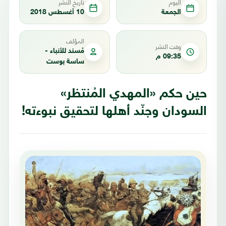
اليوم
تاريخ النشر
الجمعة
10 أغسطس 2018
المؤلف
وقت النشر
مُسند للأنباء -
09:35 م
ساسة بوست
حين حكم «المهدي المُنتظر»
السودان وجنّد أهلها لتحقيق نبوءته!