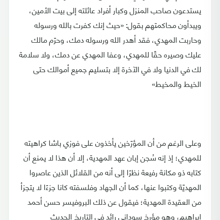
يستدعون صاحب المنزل وكبار أفراد عائلته إلى بيت الأمين،
ويبدأون محاكمتهم بقول: «حيث إنك كفرت بالله ورسوله
وحاربت المهدي، فقد أهدر الله ورسوله دمك، وحرّم مالك
عليك وصيره حقًا للمهدي، وعفا المهدي عن دمك، ولا سلامة
لك في الدنيا ولا في الآخرة إلا بتسليم جميع أموالك حتى
الخيط والمخيط»
وعلى الرغم من أن المؤرّخين يأخذون على فوزي باشا كراهيته
للمهدي؛ إذ إنه سُجن إبان عهد المهدية، إلا أن هذا لا يمنع أن
كتابه ذو مكانة رفيعة نظرًا إلى أنه من القلائل الذين عاصروا
المهديّة وكتبوا عنها، كما أن الجهاد وفلسفته كانا جزءًا لا يتجزأ
من العقيدة المهدية؛ فيقول عن ذلك البروفيسر حسن أحمد
إبراهيم، وهو مؤرخ سوداني رائد في التاريخ الحديث