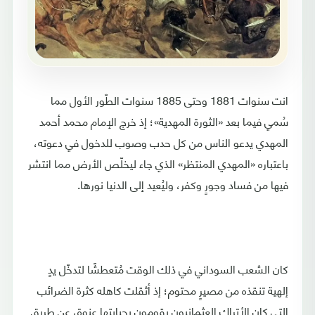
انت سنوات 1881 وحتى 1885 سنوات الطّور الأول مما
سُمي فيما بعد «الثورة المهدية»؛ إذ خرج الإمام محمد أحمد
المهدي يدعو الناس من كل حدب وصوب للدخول في دعوته،
باعتباره «المهدي المنتظر» الذي جاء ليخلّص الأرض مما انتشر
فيها من فساد وجورٍ وكفر، وليُعيد إلى الدنيا نورها.
كان الشعب السوداني في ذلك الوقت مُتعطشًا لتدخّل يدٍ
إلهية تنقذه من مصيرٍ محتوم؛ إذ أثقلت كاهله كثرة الضرائب
التي كان الأتراك العثمانيون يقومون بجبايتها عنوة، عن طريق