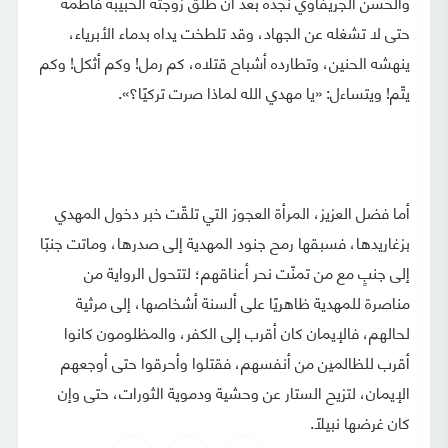
والحسن الجريفاوي نجده بعد أن طلّق زوجته الحبيبة فاطمة
حتى لا تشغله عن الجهاد، وقد تلطخت يداه بدماء الأبرياء،
ينهشه الحنين، وتطارده أشباح قتلاه، كم رمل! وكم أثكل! وكم
يتّم! ويتساءل: «يا مهدي الله لماذا صرت تركيًا؟».
أما فضل العزيز، المرأة العجوز التي تلقّت خبر دخول المهدي
بزغاريدها، فسبقها رمح جنود المهدية إلى صدرها، وماتت جنبًا
إلى جنبٍ مع من تمنّت نحر أعناقهم؛ لتتحول الرواية من
مناصرة للمهدية ظاهريًا على ألسنة أشخاصها، إلى مرثية
لحالهم، فالإيمان كان أقرب إلى الكفر، والمظلومون كانوا
أقرب للظالمين من أنفسهم، فقتلوا وأحرقوا حتى أوجعهم
الإيمان، لتزيح الستار عن وحشية ودموية الثورات، حتى وإن
كان غرضها نبيلًا.