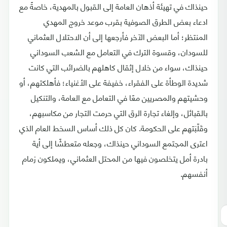
حينذاك في تهيئة أذهان العامة إلى القبول بالمهدية، خاصةً مع
ادعاء بعض الطرق الصوفية بقرب موعد خروج المهدي
المنتظر؛ أما البعض الآخر فأرجعها إلى أن الاحتلال العثماني
للسودان، وقسوة الترك في التعامل مع الشعب السوداني
حينذاك، سواء من خلال إثقال كاهلهم بالضرائب التي كانت
شديدة الوطأة على الفقراء، خفيفة على الأغنياء؛ فأهلكتهم، أو
وحشيتهم والمصريين معًا في التعامل مع العامة، والتنكيل
بالقبائل، وإلغاء تجارة الرق التي حرمت التجار من مكاسبهم،
وقَلّبَتهم على الحكومة. كان كل ذلك أساس السخط العام الذي
اعترى المجتمع السوداني حينذاك، وجعله متعطشًا إلى أية
بادرة أمل يتخلصون فيها من المحتل العثماني، ويملكون زمام
أنفسهم.