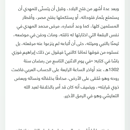
وبعد عدة أشهر من فتح البلاد، وقبل أن يتسنّى للمهدي أن
يستمتع بثمار فتوحاته، أو يستكملها بفتح مصر، وأقطار
المسلمين كلها، كما وعد أنصاره، مرض محمد المهدي في
نفس البقعة التي اختارتها له ناقته، ومات ودفن في موضعه،
تيمنًا بالنبي وميتته، حتى أن أتباعه لم ينزعوا عنه مرقعته، بل
غسلوه من فوقها تمامًا كالنبي! فيقول عن ذلك إبراهيم فوزي
باشا في كتابه: «في يوم الاثنين التاسع من رمضان سنة
1302هـ، عند أواخر الساعة الرابعة على الحساب العربي فاضت
روحه وهو مُلقى على الأرض، محاطًا بخلفائه ونسائه وبعض
ذوي قرابته»، ويضيف أنه كان قد أمر بالخلافة لعبد الله
التعايشي وهو في الرمق الأخير.
يروى فوزي باشا أنّ مرض المهدي لم تهلع له الناس؛ إذ كان