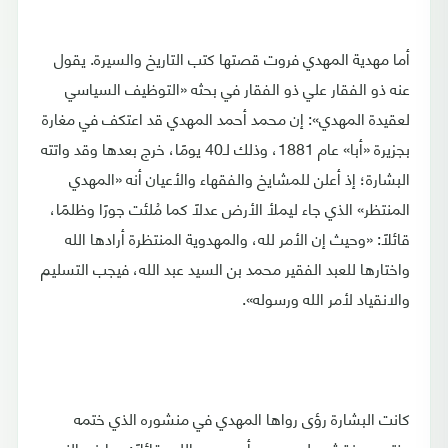
أما مهدية المهدي فروت قصتها كتب التاريخ والسيرة. يقول
عنه ذو الفقار علي ذو الفقار في بحثه «التوظيف السياسي
لعقيدة المهدي»: إن محمد أحمد المهدي قد اعتكف في مغارة
بجزيرة «أبا» عام 1881، وذلك لـ40 يومًا، خرج بعدها وقد واتته
البشارة؛ إذ أعلن للمشايخ والفقهاء والأعيان أنه «المهدي
المنتظر» الذي جاء ليملأ الأرض عدلًا كما مُلئت جورًا وظلمًا،
قائلًا: «وحيث إن الأمر لله، والمهدوية المنتظرة أرادها الله
واختارها للعبد الفقير محمد بن السيد عبد الله، فيجب التسليم
والانقياد لأمر الله ورسوله».
كانت البشارة رؤى رواها المهدي في منشوره الذي ختمه
بختمه، ونقش عليه محمد أحمد عبد الله، قائلًا: «جاءني النبي