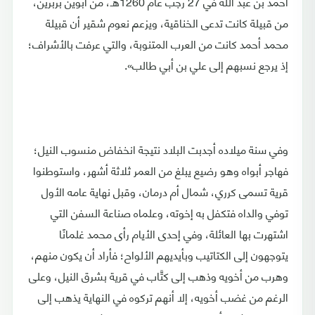
أحمد بن عبد الله في 27 رجب عام 1260هـ، من أبوين بربرين،
من قبيلة كانت تدعى الخناقية، ويزعم نعوم شقير أن قبيلة
محمد أحمد كانت من العرب المتنوبة، والتي عرفت بالأشراف؛
إذ يرجع نسبهم إلى علي بن أبي طالب».
وفي سنة ميلاده أجدبت البلاد نتيجة انخفاض منسوب النيل؛
فهاجر أبواه وهو رضيع يبلغ من العمر ثلاثة أشهر، واستوطنوا
قرية تسمى كرري، شمال أم درمان، وقبل نهاية عامه الأول
توفي والداه فتكفل به إخوته، وعلماه صناعة السفن التي
اشتهرت بها العائلة، وفي إحدى الأيام رأى محمد غلمانًا
يتوجهون إلى الكتاتيب وبأيديهم الألواح؛ فأراد أن يكون منهم،
وهرب من أخويه وذهب إلى كتَّاب في قرية بشرق النيل، وعلى
الرغم من غضب أخويه، إلا أنهم تركوه في النهاية يذهب إلى