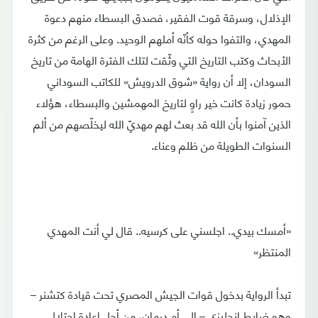
الإذلال، وسرقة قوت الفقير، فصدق البسطاء منهم دعوة
المهدي، والتفوا حوله كأنّه أملهم الوحيد. وعلى الرغم من كثرة
الأبحاث وكتب التاريخ التي وثّقت لتلك الفترة الهامة من تاريخ
السودان، إلا أن رواية «شوق الدرويش» للكاتب السوداني
حمور زيادة كانت خير راوٍ لتاريخ المهمشين والبسطاء، هؤلاء
الذين آمنوا بأن الله قد بعث لهم مهديّ الله ليخلّصهم من ألم
السنوات الطويلة من ظلم وعناء.
«أمسك بيدي.. اجلسني على كرسيه.. قال لي أنت المهدي
المنتظر»
تبدأ الرواية بدخول قوات الجيش المصري تحت قيادة كتشنر –
وهو ضابط إنجليزي – إلى أم درمان، من أجل إعادة احتلال