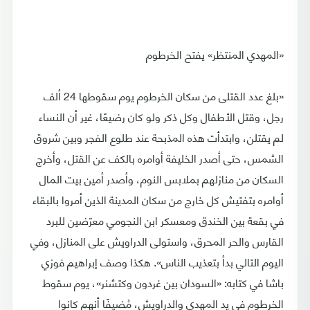
«المهدي المنتظر» يفتح الخرطوم
«بلغ عدد القتلى من سكان الخرطوم يوم سقوطها 24 ألف
رجل، وقتل الأطفال وكل ذكر ولو كان رضيعًا، غير أن النساء
لم يقتلن، وابتدأت هذه المذبحة عند طلوع الفجر وبين شروق
الشمس، حتى أصدر الخليفة أوامره بالكف عن القتل، وأخرج
السكان من منازلهم بملابس النوم، وأصدر أمين بيت المال
أوامره بتفتيش كل خارج من سكان المدينة الذين أمروا بالبقاء
في بقعة بين الخندق ومعسكر ابن النجومي معرّضين للبرد
القارس والحر المحرق، واستولى الدراويش على المنازل، وفي
اليوم التالي بدأ بتعذيب الناس». هكذا وصف إبراهيم فوزي
باشا في كتابه: «السودان بين غردون وكتشنر»، يوم سقوط
الخرطوم في يد المهدي والدراويش، مُضيفًا أنهم كانوا