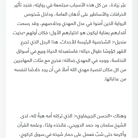
عبّر زيادة، عن كل هذه الأسباب مجتمعة في روايته، فنجد تأثير
الخرافات والأساطير على أذهان العامة، وداخل شخوص
الرواية الذين آمنوا في عدل المهدي وخلاصهم، وقد رسمت
أقدارهم بعناية ليكون هو اختيارهم الأول؛ فكان أولهم «بخيت
منديل»: الشخصية الرئيسة للأحداث. هذا الرجل الذي تجرع
القهر كؤوسًا طوال حياته؛ فاستعبدته الحياة وبيع في أسواق
النخاسة، ووجد في المهدي ضالته؛ فخرج مع مئات المهاجرين
من كل مكان لنصرة مهدي الله أملًا في أن يجد خلاصًا لنفسه
من عذاباتها.
وهناك «الحسن الجريفاوي»: الذي تركته أمه هبةً لله، لدى
الشيخ سلمان ود حمد الدويحي، فاتخذه ولدًا، وعلمه القرآن
وأكرمه حتى شبَّ فعمل على حمار شيخه في سوق كركوج،