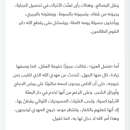
ينقل البضائع، وهناك رأى تعنّت الأتراك في تحصيل الجباية،
يجرونه من قفاه، يضربونه بالسوط، وينعتونه بالبربري،
ويأخذون حصيلة يومه كاملة، ويتساءل متى يقطع الله دابر
القوم الظالمين.
أما «فضل العزيز»، فكانت عجوزًا خفيفة العقل، كما وصفها
زيادة، نال منها الجهل، تتحدث عن مهدي الله الذي اقترب زمن
خروجه، حتى أن الناس يجدون اسمه مكتوبًا على بيض الدجاج
وأوراق الشجر، وعلى الرغم من أنها تخدم في دار البعثة
الأرثوذكسية، وتحب الفتيات المسيحيات اللواتي يقطنّ بها،
إلا أنها تنعتهم بالكفار، وتنتظر موعد خروج المهدي ليذبحهن،
وهذا أمر الله لا دخل لها به، كما تقول.