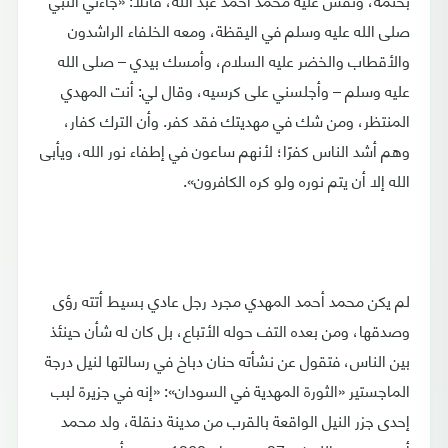
صلى الله عليه وسلم في اليقظة، ومعه الخلفاء الراشدون
والأقطاب والخضر عليه السلام، وأمسك بيدي – صلى الله
عليه وسلم – وأجلسني على كرسيه، وقال لي: أنت المهدي
المنتظر، ومن شك في مهديتك فقد كفر. وأن الترك كفار،
وهم أشد الناس كفرًا؛ لأنهم ساعون في إطفاء نور الله، ويأبى
الله إلا أن يتم نوره ولو كره الكافرون».
لم يكن محمد أحمد المهدي مجرد رجل عادي بسيط أتته رؤى
وصدقها، ومن بعده التف حوله الأتباع، بل كان له شأن حينئذ
بين الناس، فتقول عن نشأته حنان دباخ في رسالتها لنيل درجة
الماجستير «الثورة المهدية في السودان»: «إنه في جزيرة لبب
إحدى جزر النيل الواقعة بالقرب من مدينة دنقلة، ولد محمد