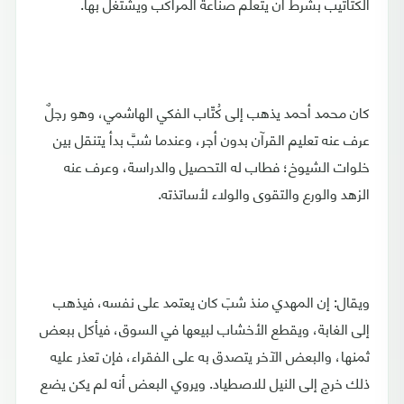
الكتاتيب بشرط أن يتعلم صناعة المراكب ويشتغل بها.
كان محمد أحمد يذهب إلى كُتّاب الفكي الهاشمي، وهو رجلٌ
عرف عنه تعليم القرآن بدون أجر، وعندما شبَّ بدأ يتنقل بين
خلوات الشيوخ؛ فطاب له التحصيل والدراسة، وعرف عنه
الزهد والورع والتقوى والولاء لأساتذته.
ويقال: إن المهدي منذ شبََ كان يعتمد على نفسه، فيذهب
إلى الغابة، ويقطع الأخشاب لبيعها في السوق، فيأكل ببعض
ثمنها، والبعض الآخر يتصدق به على الفقراء، فإن تعذر عليه
ذلك خرج إلى النيل للاصطياد. ويروي البعض أنه لم يكن يضع