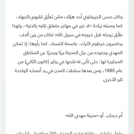
وكان حسن الجريفاوي أحد هؤلاء ممّن تعلّق قلبهم بالجهاد،
كما وصفه زيادة: «لا خير في مهاجر متعلق قلبه بالدنيا»، ولهذا
طلّق زوجته قبل خروجه في سبيل الله؛ فكان من بين آلاف
يحاصرون خرطوم الترك، عاصمة الفساد، كما رأوها؛ إذ تمكن
المهدي وجنوده من عزل المدينة بريًا وبحريًا عن المناطق
المجاورة لها، حتى تأنى له فتحها في يناير (كانون الثاني) من
عام 1885، ومن بعدها سقطت المدن في يد أنصاره الواحدة
تلو الأخرى.
أم درمان.. أو «مدينة مهدي الله»
يقول زيادة في روايته: «خرج المهدي راكبًا جمله حتى إذا برك