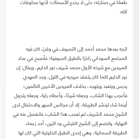
طعمًا في صنارته؛ حتى لا يخدع الأسماك؛ لأنها مخلوقات
الله.
اتجه بعدها محمد أحمد إلى التصوف في وقتٍ كان فيه
المجتمع السوداني زاخرًا بالطرق الصوفية؛ فأصبح في عداد
المريدين مع شيخه الأول محمد شريف نور الدايم، ويقال: إن
نور الدايم كلما كان يتفقد مريديه في الليل، وجد المهدي
يدرس ويتعبد ويتهجد، بخلاف المريدين الآخرين النائمين؛
فأعجب بهذا الشاب، وجعله شيخًا، وأعطاه راية، وجعله يتجول
أينما شاء لينشر الطريقة، إلا أن مجالس السهر والاحتفال لدى
الشيخ محمد الشريف لم تعجب هذا الشاب؛ فانفصل عنه في
النهاية، وانضم إلى الشيخ القرشي ود الزين، أحد زعماء
الطريقة السمانية، وهي إحدى الطرق الخلوتية التي كان لها