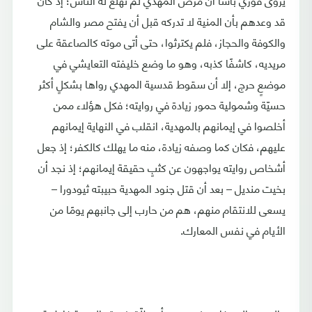
قد وعدهم بأن المنية لا تدركه قبل أن يفتح مصر والشام
والكوفة والحجاز، فلم يكترثوا، حتى أتى موته كالصاعقة على
مريديه، كاشفًا كذبه، وهو ما وضع خليفته التعايشي في
موضعٍ حرج، إلا أن سقوط قدسية المهدي رواها بشكلٍ أكثر
حسيّة وشمولية حمور زيادة في روايته؛ فكل هؤلاء ممن
أخلصوا في إيمانهم بالمهدية، انقلب في النهاية إيمانهم
عليهم، فكان كما وصفه زيادة، منه ما يهلك كالكفر؛ إذ جعل
أشخاص روايته يواجهون عن كثبٍ حقيقة إيمانهم؛ إذ نجد أن
بخيت منديل – بعد أن قتل جنود المهدية حبيبته ثيودورا –
يسعى للانتقام منهم، هم من حارب إلى جانبهم يومًا من
الأيام في نفس المعارك.