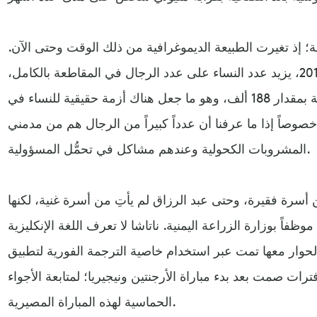
ية؛ إذ تغيرت الطبيعة الديموغرافية من ذلك الوقت وحتى الآن.
فوفقاً لآخر إحصائية رسمية عام 2017، يزيد عدد النساء على عدد الرجال في المقاطعة بالكامل،
البالغ تعدادها 2.5 مليون نسمة بمقدار 188 ألف، وهو ما جعل هناك أزمة حقيقية للنساء في
وصاً إذا ما عرفنا أن عدداً كبيراً من الرجال هم من مدمني
المشروبات الكحولية وعندهم مشاكل في تحمُّل المسؤولية.
 أسرة فقيرة، وحتى عبد الرزاق لم يأتِ من أسرة غنية، لكنها
ظفاً بوزارة الزراعة اليمنية. ناتاشا لا تعرف اللغة الإنكليزية
وار معها تمت عبر استخدام خاصية الترجمة الفورية لتطبيق
ت صمت بعد بدء مباراة الأرجنتين ونيجيريا؛ لمتابعة الأجواء
الحماسية لهذه المباراة المصيرية.