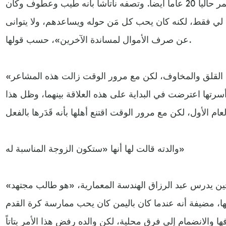
اسمه عبد الرزاق عبيد ويبلغ من العمر حالياً 20 عاماً أيضاً. وتصفه ناتاشا بأنه طيب وعطوف وكان
يس لي فقط، لكنه كان يحب كل مَن حوله ويساعدهم، ولا يتوانى
عن صرف الأموال لمساندة الآخرين»، حسب قولها.
«لا أنكر أن كونه عربياً أصابني ببعض القلق والمخاوف، لكن مع مرور الوقت زالت هذه المشاعر
سرتها اعترضت في البداية على هذه العلاقة بينهما، وظل هذا
والدته قالت لها أنها «ستكون الزوجة المناسبة له»
ين يدرس عبد الرزاق الهندسة المعمارية، «هو طالب مجتهد»
ها، مضيفة أنه عندما كان باليمن كان يحب ممارسة كرة القدم