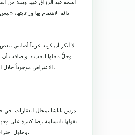
دائم الاهتمام بها ورعايتها، «ل
وحلَّ محلها الحب»، وأضافت أن أ
الاعتراض موجوداً خلال العام الأول، لكن مع مرور الوقت اقتنع أهلها بأنه قَدَرها بالفعل.
تدرس ناتاشا بمجال العقارات، في ح
تقولها بابتسامة رضا كبيرة على وجه
وحاول احترافها والانضمام إلى فرق محلية، لكن والده رفض هذا الأمر بتاتاً.