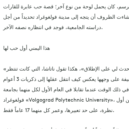
 الرسم، كان يحمل لوحة من نوع آخر؛ قصة حب عابرة للقارات
 شاءت الظروف أن يتجه إلى مدينة فولغوغراد تحديداً من أجل
دراسته الجامعية، فوجد في انتظاره نصفه الآخر.
هذا اليمني أول حب لها
«هو أول حب لي، لكنه أعظم ما حدث لي على الإطلاق»، هكذا تقول ناتاشا، التي كانت تنتظر
بداية المباراة، وشبح ابتسامة خفيفة على وجهها يعكس كيف انتقل عقلها إلى ذكريات 3 أعوام
ذلك الوقت عندما تقابلا في العام الأول لكل منهما بجامعة
فولغوغراد «Volgograd Polytechnic University»، حيث وقع أحدهما في غرام الآخر من أول
نظرة، على حد تعبيرها، وعمر كل منهما 17 عاماً فقط.