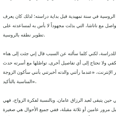
 الروسية في سنة تمهيدية قبل بداية دراسته؛ لذلك كان يعرف
اصل مع ناتاشا، التي بذلت مجهوداً لا بأس به لمساعدته على
تطوير نطقه بالروسية.
«لا أعرف بالضبط لماذا اختار روسيا للدراسة، لكني كلما سألته عن السبب قال إني جئت إلى هنا
 يكفي ولا تحتاج إلى أي تفاصيل أخرى. تواصُلها مع أسرته حدث
 الإنترنت، «عندما رأتني والدته أخبرتني بأنني سأكون الزوجة
المناسبة بالتأكيد».
ي حين يتبقى لعبد الرزاق عامان. وبالنسبة لفكرة الزواج، فهي
قبل مرور عامين أو ثلاثة مقبلة، ففي جميع الأحوال هي صغيرة