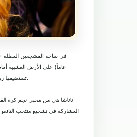
عاماً) على الأرض العشبية أمام
تستضيفها روسيا في الفترة من 14 يونيو/حزيران حتى 15 يوليو/تموز 2018.
ناتاشا هي من محبي نجم كرة القد
المشاركة في تشجيع منتخب التانغو أ