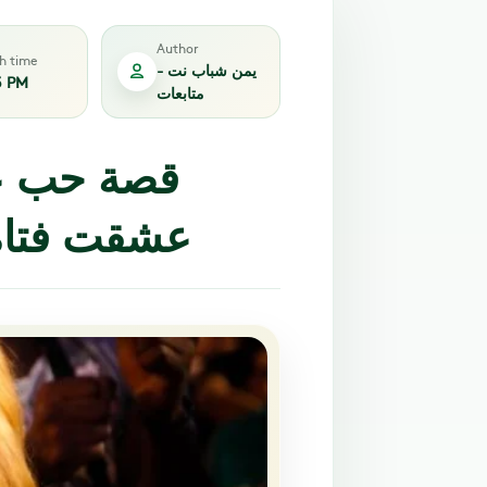
Author
sh time
يمن شباب نت -
3 PM
متابعات
قصة حب عا
عشقت فتاة ر