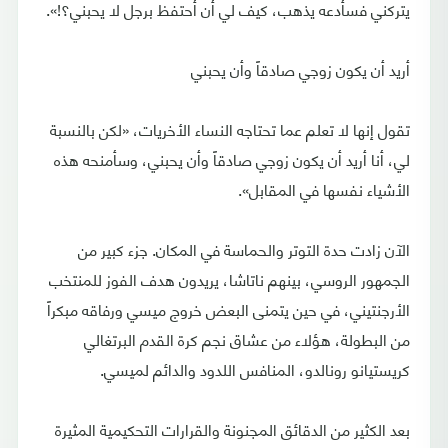
يتركني فسأدعه يذهب، كيف لي أن أحتفظ برجل لا يحبني؟!».
أريد أن يكون زوجي صادقاً وأن يحبني
تقول إنها لا تعلم عما تحتاجه النساء الأخريات، «لكن بالنسبة
لي، أنا أريد أن يكون زوجي صادقاً وأن يحبني، وسأمنحه هذه
الأشياء نفسها في المقابل».
الآن زادت حدة التوتر والحماسة في المكان. جزء كبير من
الجمهور الروسي، بينهم ناتاشا، يريدون هدف الفوز للمنتخب
الأرجنتيني، في حين يتمنى البعض خروج ميسي ورفاقه مبكراً
من البطولة، هؤلاء من عشاق نجم كرة القدم البرتغالي
كريستيانو رونالدو، المنافس اللدود والدائم لميسي.
بعد الكثير من الدقائق المجنونة والقرارات التحكيمية المثيرة