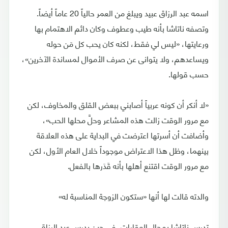
اسمه عبد الرزاق عبيد ويبلغ من العمر حالياً 20 عاماً أيضاً.
وتصفه ناتاشا بأنه طيب وعطوف وكان دائم الاهتمام بها
ورعايتها، «ليس لي فقط، لكنه كان يحب كل مَن حوله
ويساعدهم، ولا يتوانى عن صرف الأموال لمساندة الآخرين»،
حسب قولها.
«لا أنكر أن كونه عربياً أصابني ببعض القلق والمخاوف، لكن
مع مرور الوقت زالت هذه المشاعر وحلَّ محلها الحب»،
وأضافت أن أسرتها اعترضت في البداية على هذه العلاقة
بينهما، وظل هذا الاعتراض موجوداً خلال العام الأول، لكن
مع مرور الوقت اقتنع أهلها بأنه قَدَرها بالفعل.
والدته قالت لها أنها «ستكون الزوجة المناسبة له»
تدرس ناتاشا بمجال العقارات، في حين يدرس عبد الرزاق