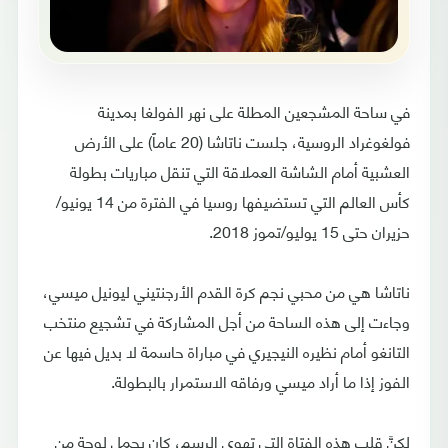
في ساحة المشجعين المطلة على نهر الفولغا بمدينة
فولغوغراد الروسية، جلست ناتاشا (20 عاماً) على الأرض
العشبية أمام الشاشة العملاقة التي تنقل مباريات بطولة
كأس العالم التي تستضيفها روسيا في الفترة من 14 يونيو/
حزيران حتى 15 يوليو/تموز 2018.
ناتاشا هي من محبي نجم كرة القدم الأرجنتيني ليونيل ميسي،
وجاءت إلى هذه الساحة من أجل المشاركة في تشجيع منتخب
التانغو أمام نظيره النيجيري في مباراة حاسمة لا بديل فيها عن
الفوز إذا ما أراد ميسي ورفاقه الاستمرار بالبطولة.
لكنَّ قلب هذه الفتاة التي تهوى الرسم، كان يحمل لوحة من