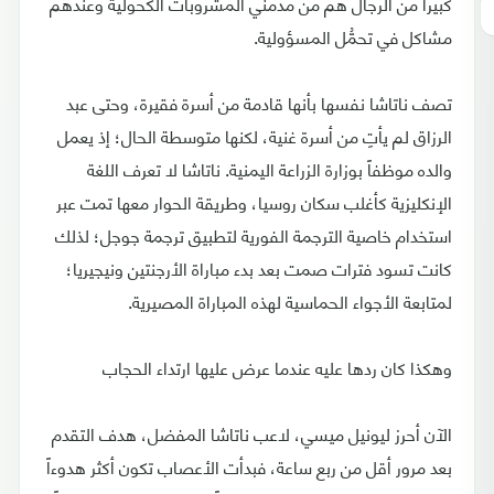
كبيراً من الرجال هم من مدمني المشروبات الكحولية وعندهم
مشاكل في تحمُّل المسؤولية.
تصف ناتاشا نفسها بأنها قادمة من أسرة فقيرة، وحتى عبد
الرزاق لم يأتِ من أسرة غنية، لكنها متوسطة الحال؛ إذ يعمل
والده موظفاً بوزارة الزراعة اليمنية. ناتاشا لا تعرف اللغة
الإنكليزية كأغلب سكان روسيا، وطريقة الحوار معها تمت عبر
استخدام خاصية الترجمة الفورية لتطبيق ترجمة جوجل؛ لذلك
كانت تسود فترات صمت بعد بدء مباراة الأرجنتين ونيجيريا؛
لمتابعة الأجواء الحماسية لهذه المباراة المصيرية.
وهكذا كان ردها عليه عندما عرض عليها ارتداء الحجاب
الآن أحرز ليونيل ميسي، لاعب ناتاشا المفضل، هدف التقدم
بعد مرور أقل من ربع ساعة، فبدأت الأعصاب تكون أكثر هدوءاً