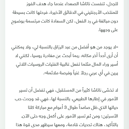
للجدل، تنفست ناتاشا الصعداء عندما جاء هدف الفوز
للمنتخب الأرجنتيني في الدقائق الأخيرة، فرحتها كانت بسيطة
دون مبالغة في رد الفعل، لكن السعادة كانت مرتسمة بوضوح
على وجهها.
«لا يوجد من هو أفضل من عبد الرزاق بالنسبة لي، ولا يمكنني
أن أرى أحداً آخر مكانه. ربما أبحث عن مغادرة روسيا، لكنني لا
أسير وراء المال مثلما تفعل غالبية الفتيات الروسيات اللاتي
يرين في أي عربي رجلاً غنياً وفرصة ملائمة».
لا تخشى ناتاشا كثيراً من المستقبل، فهي تفضل أن تسير
الأمور في إطارها الطبيعي. بالنسبة لها، فهي قد وجدت حب
حياتها الذي ظل صامداً طوال 3 أعوام مع مباركة كلتا
الأسرتين؛ ومن ثم تسير الأمور على أكمل وجه حتى الآن.
بالتأكيد، هناك تحديات قادمة، ومعها سيظهر مدى قوة هذا