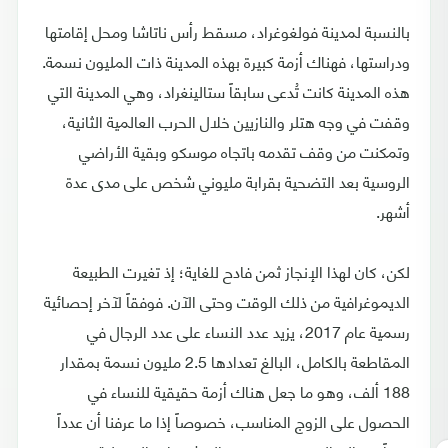
بالنسبة لمدينة فولغوغراد، مسقط رأس ناتاشا ومحل إقامتها
ودراستها، فهناك أزمة كبيرة بهذه المدينة ذات المليون نسمة.
هذه المدينة كانت تُدعى سابقاً ستالينغراد، وهي المدينة التي
وقفت في وجه هتلر والنازيين خلال الحرب العالمية الثانية،
وتمكنت من وقف تقدمه باتجاه موسكو وبقية الأراضي
الروسية بعد التضحية بقرابة مليوني شخص على مدى عدة
أشهر.
لكن، كان لهذا الإنجاز ثمن فادح للغاية؛ إذ تغيرت الطبيعة
الديموغرافية من ذلك الوقت وحتى الآن. فوفقاً لآخر إحصائية
رسمية عام 2017، يزيد عدد النساء على عدد الرجال في
المقاطعة بالكامل، البالغ تعدادها 2.5 مليون نسمة بمقدار
188 ألف، وهو ما جعل هناك أزمة حقيقية للنساء في
الحصول على الزوج المناسب، خصوصاً إذا ما عرفنا أن عدداً