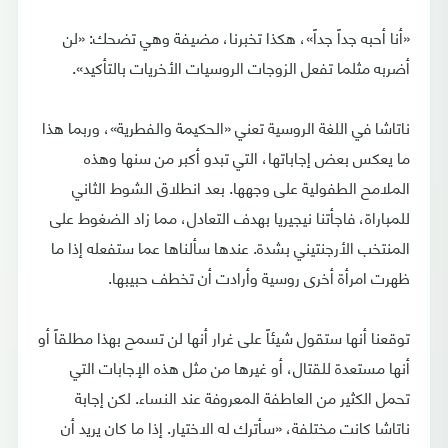
«أنا أحبه جداً جداً»، هكذا تخبرنا، مضيفة وهي تضحك: «لن
أضربه مثلما تفعل الزوجات الروسيات الأخريات بالتأكيد».
ناتاشا في اللغة الروسية تعني «الحكيمة والفطرية»، وربما هذا
ما يعكس بعض إجاباتها، التي تبدو أكبر من سنها وهذه
الملامح الطفولية على وجهها. بعد انطلاق الشوط الثاني
للمباراة، فاجأتنا نيجيريا بهدف التعادل، مما زاد الضغوط على
المنتخب الأرجنتيني بشدة. عندها سألناها عما ستفعله إذا ما
ظهرت امرأة أخرى روسية وأرادت أن تخطف حبيبها.
توقعنا أنها ستقول شيئاً على غرار أنها لن تسمح بهذا مطلقاً أو
أنها مستعدة للقتال، أو غيرها من مثل هذه الإجابات التي
تحمل الكثير من العاطفة المعروفة عند النساء. لكن إجابة
ناتاشا كانت مختلفة، «سأترك له الاختيار. إذا ما كان يريد أن