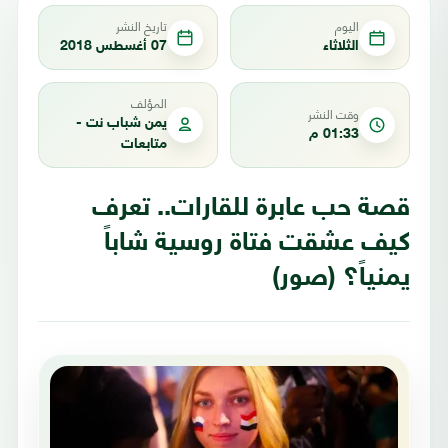
اليوم
تاريخ النشر
الثلاثاء
07 أغسطس 2018
المؤلف
وقت النشر
يمن شباب نت -
01:33 م
متابعات
قصة حب عابرة للقارات.. تعرف
كيف عشقت فتاة روسية شاباً
يمنياً؟ (صور)