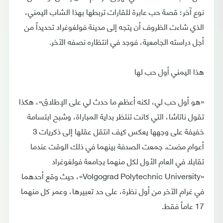
نوع آخر؛ قصة حب عابرة للقارات تربطها بهذا الشاب اليمني،
الذي شاءت الظروف أن يتجه إلى مدينة فولغوغراد تحديداً من
أجل دراسته الجامعية، فوجد في انتظاره نصفه الآخر.
هذا اليمني أول حب لها
«هو أول حب لي، لكنه أعظم ما حدث لي على الإطلاق»، هكذا
تقول ناتاشا، التي كانت تنتظر بداية المباراة، وشبح ابتسامة
خفيفة على وجهها يعكس كيف انتقل عقلها إلى ذكريات 3
أعوام مضت. جمعت الصدفة بينهما في ذلك الوقت عندما
تقابلا في العام الأول لكل منهما بجامعة فولغوغراد
«Volgograd Polytechnic University»، حيث وقع أحدهما
في غرام الآخر من أول نظرة، على حد تعبيرها، وعمر كل منهما
17 عاماً فقط.