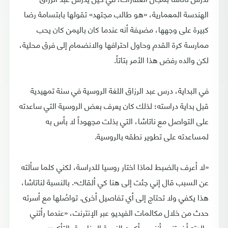
الهندسة المعمارية، «هو طالب مجتهد» تقولها بابتسامة رضا
كبيرة على وجهها، مضيفة أنه عندما كان باليمن كان يحب
ممارسة كرة القدم وحاول احترافها والانضمام إلى فرق محلية،
لكن والده رفض هذا الأمر بتاتاً.
في البداية، درس عبد الرزاق اللغة الروسية في سنة تمهيدية
قبل بداية دراسته؛ لذلك كان يعرف بعض الروسية التي ساعدته
على التواصل مع ناتاشا، التي بذلت مجهوداً لا بأس به
لمساعدته على تطوير نطقه بالروسية.
«لا أعرف بالضبط لماذا اختار روسيا للدراسة، لكني كلما سألته
عن السبب قال إني جئت إلى هنا كي ألقاك». بالنسبة لناتاشا،
هذا يكفي ولا تحتاج إلى أي تفاصيل أخرى. تواصُلها مع أسرته
حدث من خلال مكالمات الفيديو عبر الإنترنت، «عندما رأتني
والدته أخبرتني بأنني سأكون الزوجة المناسبة بالتأكيد».