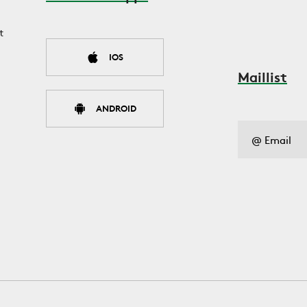
t
IOS
Maillist
ANDROID