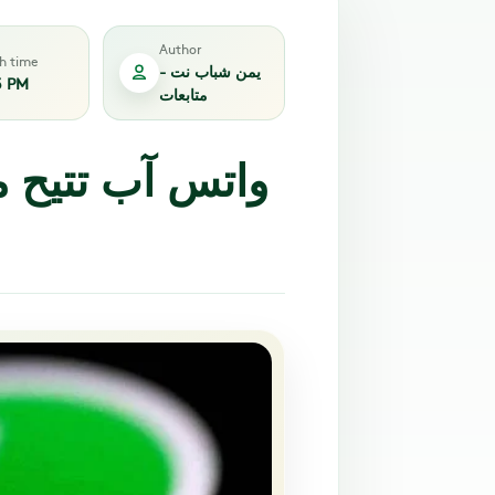
Author
sh time
يمن شباب نت -
3 PM
متابعات
واتس آب تتيح 