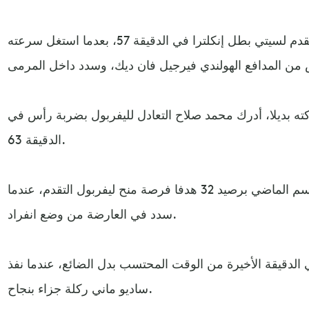
ومنح الألماني ليروي ساني التقدم لسيتي بطل إنكلترا في الدقيقة 57، بعدما استغل سرعته
ه بديلا، أدرك محمد صلاح التعادل لليفربول بضربة رأس في
الدقيقة 63.
وأهدر هداف الدوري الإنكليزي الموسم الماضي برصيد 32 هدفا فرصة منح ليفربول التقدم، عندما
سدد في العارضة من وضع انفراد.
دقيقة الأخيرة من الوقت المحتسب بدل الضائع، عندما نفذ
ساديو ماني ركلة جزاء بنجاح.