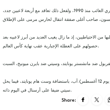
ويسعى ليفربول لحصد لقب الدوري الغائب منذ 1990، ولفعل ذلك تعاقد مع أربعة لاعبين جدد،
ا من الاحتياطيين، إذ ما زال يغيب العديد من أبرز لاعبيه بعد
حصولهم على العطلة الإجبارية عقب نهاية كأس العالم.
ويفتتح ليفربول مشواره في الدوري يوم 12 أغسطس/ آب، باستضافة وست هام يونايتد، فيما يحل
سيتي ضيفا على أرسنال في اليوم ذاته.
Share: