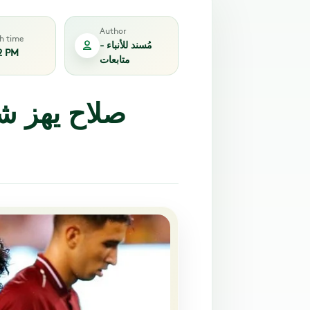
Author
sh time
مُسند للأنباء -
2 PM
متابعات
صلاح يهز ش