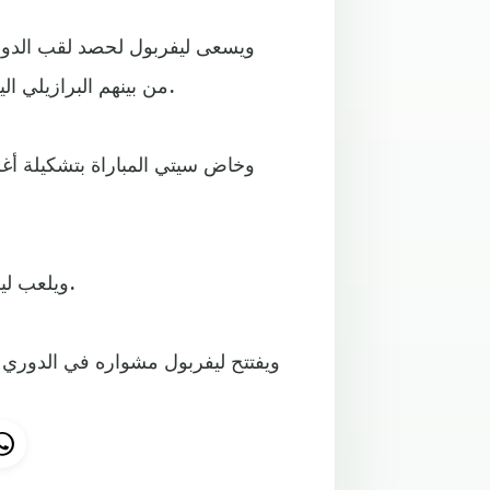
من بينهم البرازيلي اليسون، صاحب أغلى صفقة انتقال لحارس مرمى على الإطلاق.
وخاض سيتي المباراة بتشكيلة أغلبه
ويلعب ليفربول ضد مانشستر يونايتد، وسيتي ضد بايرن ميونيخ، السبت.