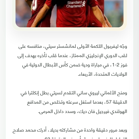
وجّه ليفربول اللكمة الأولى لمانشستر سيتي، منافسه على
لقب الدوري الإنجليزي الممتاز، عندما قلب تأخره بهدف إلى
فوز 2-1، في مباراة ودية ضمن كأس الأبطال الدولية في
الولايات المتحدة، الأربعاء.
ومنح الألماني ليروي ساني التقدم لسيتي بطل إنكلترا في
الدقيقة 57، بعدما استغل سرعته وتخلص من المدافع
الهولندي فيرجيل فان ديك، وسدد داخل المرمى.
وبعد مرور دقيقة واحدة من مشاركته بديلا، أدرك محمد صلاح
التعادل لليفربول بضربة رأس في الدقيقة 63.