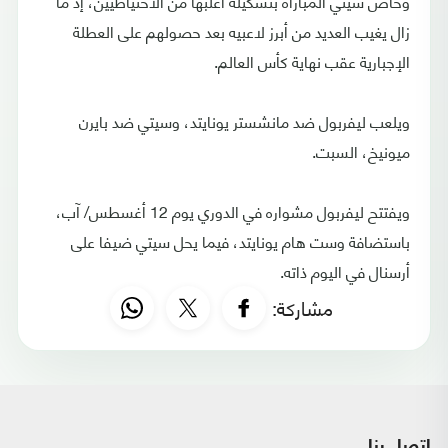
وخاض سيتي المباراة بتشكيلة أغلبها من الاحتياطيين، إذ ما
زال يغيب العديد من أبرز لاعبيه بعد حصولهم على العطلة
الإجبارية عقب نهاية كأس العالم.
ويلعب ليفربول ضد مانشستر يونايتد، وسيتي ضد بايرن
ميونيخ، السبت.
ويفتتح ليفربول مشواره في الدوري يوم 12 أغسطس/ آب،
باستضافة وست هام يونايتد، فيما يحل سيتي ضيفا على
أرسنال في اليوم ذاته.
مشاركة: