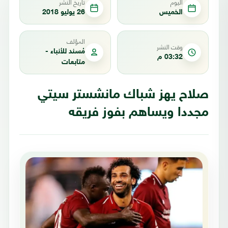
اليوم
تاريخ النشر
الخميس
26 يوليو 2018
المؤلف
وقت النشر
مُسند للأنباء -
03:32 م
متابعات
صلاح يهز شباك مانشستر سيتي
مجددا ويساهم بفوز فريقه